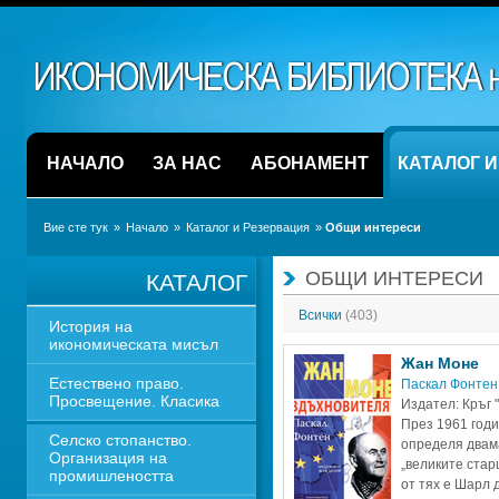
НАЧАЛО
ЗА НАС
АБОНАМЕНТ
КАТАЛОГ 
Вие сте тук
» 
Начало
» 
Каталог и Резервация
» 
Общи интереси
ОБЩИ ИНТЕРЕСИ
КАТАЛОГ
Всички 
(403)
История на 
икономическата мисъл
Жан Моне
Естествено право. 
Паскал Фонтен
Просвещение. Класика
Издател: Кръг 
През 1961 годи
Селско стопанство. 
определя двама
Организация на 
„великите стар
промишлеността
от тях е Шарл д