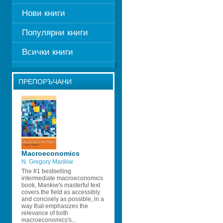
Нови книги
Популярни книги
Всички книги
ПРЕПОРЪЧАНИ
Macroeconomics 
N. Gregory Mankiw 
The #1 bestselling 
intermediate macroeconomics 
book, Mankiw's masterful text 
covers the field as accessibly 
and concisely as possible, in a 
way that emphasizes the 
relevance of both 
macroeconomics's...