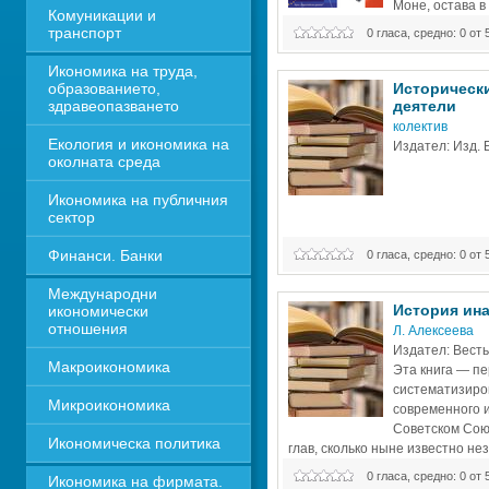
Моне, остава в 
Комуникации и 
кардинал на Ф
транспорт
0 гласа, средно: 0 от 
Икономика на труда, 
образованието, 
Исторически
здравеопазването
деятели
колектив
Екология и икономика на 
Издател: Изд.
околната среда
Икономика на публичния 
сектор
Финанси. Банки
0 гласа, средно: 0 от 
Международни 
История ин
икономически 
отношения
Л. Алексеева
Издател: Весть
Макроикономика
Эта книга — пе
систематизиро
Микроикономика
современного и
Советском Союз
Икономическа политика
глав, сколько ныне известно не
общественных движений. Кажд
0 гласа, средно: 0 от 
Икономика на фирмата. 