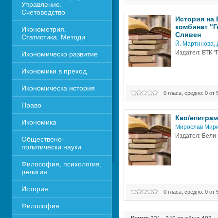
Управление. 
Счетоводство
История на 
комбинат "Г
Иконометрия. 
Сливен
Статистика. Методи
Й. Мартинова
, 
Издател: ВТК "
Икономическо развитие
Икономики в преход
Икономическа история
0 гласа, средно: 0 от 
Право
Као/епигра
Икономика 
Мирослав Мирк
Издател: Бели 
Обществено-
политически науки
Философия, психология, 
религия
История
0 гласа, средно: 0 от 
Философия