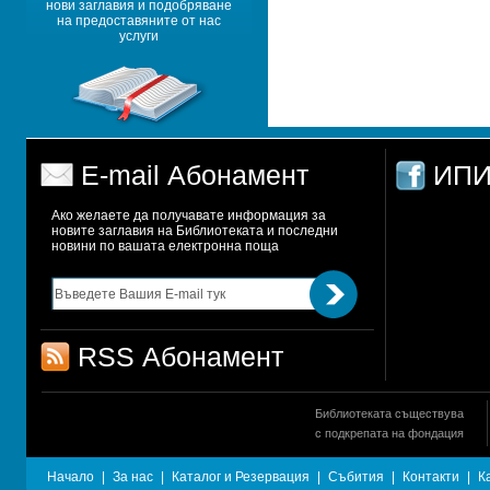
нови заглавия и подобряване 
на предоставяните от нас 
услуги
E-mail Абонамент
ИПИ
Ако желаете да получавате информация за 
новите заглавия на Библиотеката и последни 
новини по вашата електронна поща
RSS Абонамент
Библиотеката съществува
с подкрепата на фондация
Начало
|
За нас
|
Каталог и Резервация
|
Събития
|
Контакти
|
К