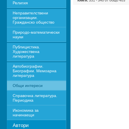
Книги:
331 - 340 от общо 403
Религия
Неправителствени 
организации. 
Гражданско общество
Природо-математически 
науки
Публицистика. 
Художествена 
литература
Автобиографии. 
Биографии. Мемоарна 
литература
Общи интереси
Справочна литература. 
Периодика
Икономика за 
начинаещи
Автори