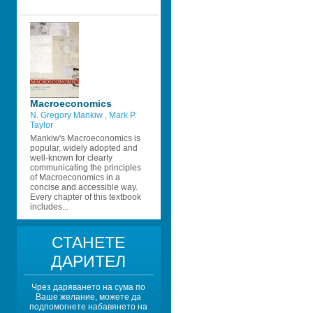
Macroeconomics
N. Gregory Mankiw 
, 
Mark P. 
Taylor 
Mankiw's Macroeconomics is 
popular, widely adopted and 
well-known for clearly 
communicating the principles 
of Macroeconomics in a 
concise and accessible way. 
Every chapter of this textbook 
includes...
СТАНЕТЕ 
ДАРИТЕЛ
Чрез даряването на сума по 
Ваше желание, можете да 
подпомогнете набавянето на 