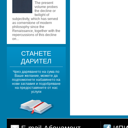
The present 
volume probes 
the decline or 
twilight of 
subjectivity, which has served 
as cornerstone of modern 
philosophy since the 
Renaissance, together with the 
repercussions of this decline 
on...
СТАНЕТЕ 
ДАРИТЕЛ
Чрез даряването на сума по 
Ваше желание, можете да 
подпомогнете набавянето на 
нови заглавия и подобряване 
на предоставяните от нас 
услуги