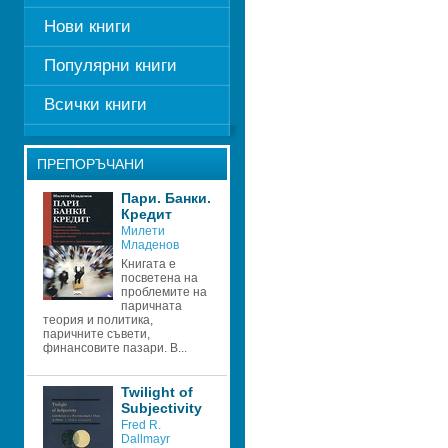
Нови книги
Популярни книги
Всички книги
ПРЕПОРЪЧАНИ
Пари. Банки. 
Кредит 
Милети 
Младенов
Книгата е 
посветена на 
проблемите на 
паричната 
теория и политика, 
паричните съвети, 
финансовите пазари. В...
Twilight of 
Subjectivity
Fred R. 
Dallmayr