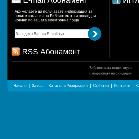
E-mail Абонамент
ИПИ
Ако желаете да получавате информация за 
новите заглавия на Библиотеката и последни 
новини по вашата електронна поща
RSS Абонамент
Библиотеката съществува
с подкрепата на фондация
Начало
|
За нас
|
Каталог и Резервация
|
Събития
|
Контакти
|
К