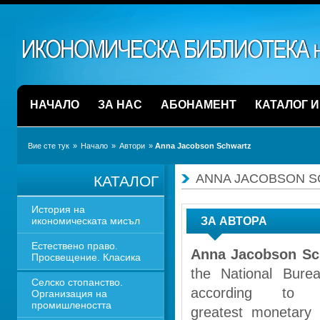
НАЧАЛО
ЗА НАС
АБОНАМЕНТ
КАТАЛОГ 
Вие сте тук
» 
Начало
» 
Автори
» 
Anna Jacobson Schwartz
ANNA JACOBSON 
КАТАЛОГ
История на 
икономическата мисъл
ЗА АВТОРА
Естествено право. 
Anna Jacobson Sc
Просвещение. Класика
the National Bure
Селско стопанство. 
according to
Организация на 
промишлеността
greatest monetary 