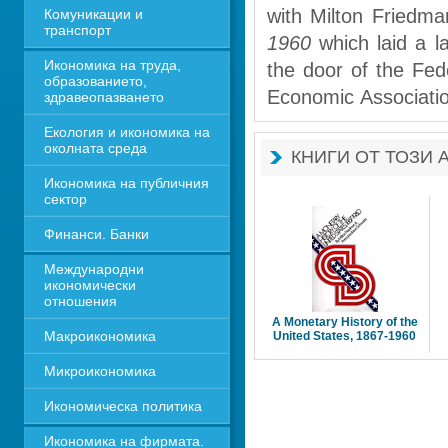
with Milton Friedma
Комуникации и 
транспорт
1960
which laid a la
Икономика на труда, 
the door of the Fed
образованието, 
Economic Associatio
здравеопазването
Екология и икономика на 
околната среда
КНИГИ ОТ ТОЗИ 
Икономика на публичния 
сектор
Финанси. Банки
Международни 
икономически 
отношения
A Monetary History of the
Макроикономика
United States, 1867-1960 
Микроикономика
Икономическа политика
Икономика на фирмата. 