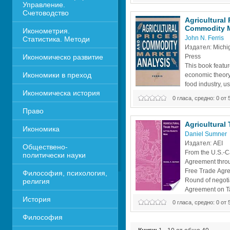
Управление. 
world water resources per person. 
Счетоводство
Agricultural 
Commodity Ma
Иконометрия. 
John N. Ferris
Статистика. Методи
Издател: Michiga
Икономическо развитие
Press 
This book feature
Икономики в преход
economic theory 
food industry, us
Икономическа история
The blend of the
0 гласа, средно: 0 от 
unique in detailing how demand a
Право
measured and how econometric si
be constructed and evaluated. Th
Agricultural 
Икономика 
forecasting and generating long-t
Daniel Sumner
Издател: АЕI
Обществено-
From the U.S.-C
политически науки
Agreement throu
Free Trade Agre
Философия, психология, 
Round of negotia
религия
Agreement on Tar
История
United States ha
0 гласа, средно: 0 от 
trade policy discussions. This stud
Философия
and implications of the trade agre
consequences