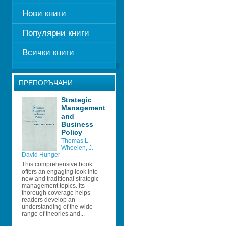
Нови книги
Популярни книги
Всички книги
ПРЕПОРЪЧАНИ
Strategic 
Management 
and 
Business 
Policy 
Thomas L. 
Wheelen
, 
J. 
David Hunger
This comprehensive book 
offers an engaging look into 
new and traditional strategic 
management topics. Its 
thorough coverage helps 
readers develop an 
understanding of the wide 
range of theories and...