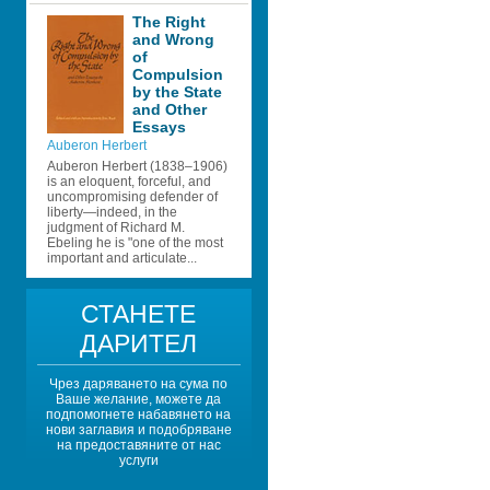
The Right 
and Wrong 
of 
Compulsion 
by the State 
and Other 
Essays
Auberon Herbert
Auberon Herbert (1838–1906) 
is an eloquent, forceful, and 
uncompromising defender of 
liberty—indeed, in the 
judgment of Richard M. 
Ebeling he is "one of the most 
important and articulate...
СТАНЕТЕ 
ДАРИТЕЛ
Чрез даряването на сума по 
Ваше желание, можете да 
подпомогнете набавянето на 
нови заглавия и подобряване 
на предоставяните от нас 
услуги