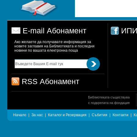
E-mail Абонамент
ИПИ
Ако желаете да получавате информация за 
новите заглавия на Библиотеката и последни 
новини по вашата електронна поща
RSS Абонамент
Библиотеката съществува
с подкрепата на фондация
Начало
|
За нас
|
Каталог и Резервация
|
Събития
|
Контакти
|
К