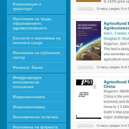
to 2100) grew up
Комуникации и 
in Tennessee, w
транспорт
0 гласа, средно: 0 от 
harvest hand, and members of his fa
he's personally witnessed many of
Икономика на труда, 
covers in this practical, thorough
образованието, 
Agricultural
здравеопазването
Agribusiness
Gail L. Cramer
, 
Екология и икономика на 
Douglas D. South
околната среда
Издател: John W
This text is desi
Икономика на публичния 
one-semester cou
сектор
agricultural econ
examines the str
Финанси. Банки
0 гласа, средно: 0 от 
of the agricultural industry, then 
macroeconomics principles as they 
Международни 
Principles of economics are used t
Agricultural 
икономически 
student that
China
отношения
Издател: ABA
Макроикономика
China is the worl
economy and its
Микроикономика
home to 1.3 bill
Earth’s total popu
Икономическа политика
major challenge 
with food – Chin
0 гласа, средно: 0 от 
Икономика на фирмата. 
world’s arable land and only one q