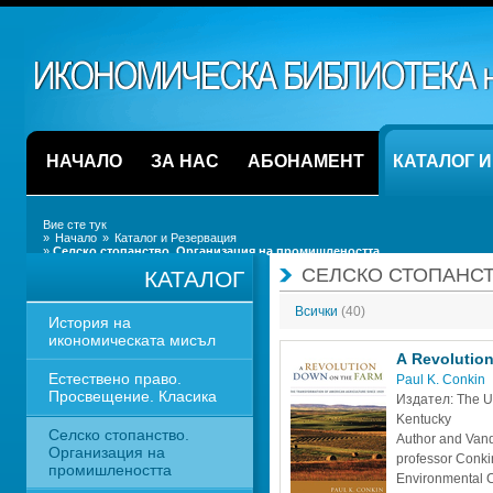
НАЧАЛО
ЗА НАС
АБОНАМЕНТ
КАТАЛОГ 
Вие сте тук
» 
Начало
» 
Каталог и Резервация
» 
Селско стопанство. Организация на промишлеността
СЕЛСКО СТОПАНС
КАТАЛОГ
Всички 
(40)
История на 
икономическата мисъл
A Revolutio
Естествено право. 
Paul K. Conkin
Просвещение. Класика
Издател: The Uni
Kentucky
Селско стопанство. 
Author and Vande
Организация на 
professor Conkin
промишлеността
Environmental C