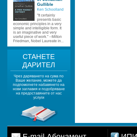
Gullible 
Ken Schoolland
"It certainly 
presents basic 
economic principles in a very 
simple and intelligible form. It 
is an imaginative and very 
useful piece of work." --Milton 
Friedman, Nobel Laureate in...
СТАНЕТЕ 
ДАРИТЕЛ
Чрез даряването на сума по 
Ваше желание, можете да 
подпомогнете набавянето на 
нови заглавия и подобряване 
на предоставяните от нас 
услуги
E-mail Абонамент
ИПИ