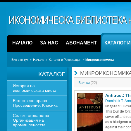
НАЧАЛО
ЗА НАС
АБОНАМЕНТ
КАТАЛОГ 
Вие сте тук
» 
Начало
» 
Каталог и Резервация
» 
Микроикономика
МИКРОИКОНОМИК
КАТАЛОГ
Всички 
(22)
История на 
икономическата мисъл
Antitrust: T
Естествено право. 
Dominick T. Arm
Просвещение. Класика
Издател: Ludwig 
This tour de force
Селско стопанство. 
cover off antitrus
Организация на 
as a bludgeon u
промишлеността
against their co