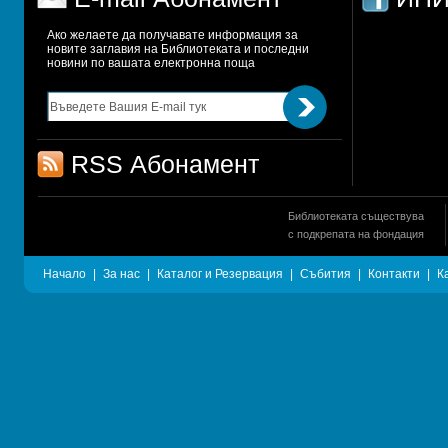
Ако желаете да получавате информация за 
новите заглавия на Библиотеката и последни 
новини по вашата електронна поща
RSS Абонамент
Библиотеката съществува
с подкрепата на фондация
Начало
|
За нас
|
Каталог и Резервация
|
Събития
|
Контакти
|
К