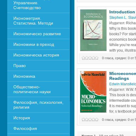
Управление. 
Счетоводство
Introduction
Stephen L. Slav
Иконометрия. 
Статистика. Методи
Издател: Richard
Why is this book 
Икономическо развитие
books? For starter
economics book t
Икономики в преход
While you’re readi
with you, illustra
Икономическа история
funny anecdotes
0 гласа, средно: 0 от 
out numerical problems as we go al
Право
shaky about the math? Your worri
Microeconomi
Икономика 
Readings
Edwin Mansfiel
Обществено-
Издател: W.W. 
политически науки
This book is des
intermediate co
Философия, психология, 
It is meant to su
религия
for, s textbook p
of microeconomic
История
0 гласа, средно: 0 от 
with other works of this type whic
entirely on either theory or applicat
Философия
readings attempts to present a ba