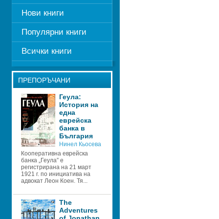
Нови книги
Популярни книги
Всички книги
ПРЕПОРЪЧАНИ
Геула: 
История на 
една 
еврейска 
банка в 
България 
Нинел Кьосева
Кооперативна еврейска 
банка „Геула” е 
регистрирана на 21 март 
1921 г. по инициатива на 
адвокат Леон Коен. Тя...
The 
Adventures 
of Jonathan 