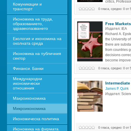
critics, Professo
Комуникации и 
logic of his analy
транспорт
0 гласа, средно: 0 от 
extent: ""My position on antitrust 
ambiguous,"" he writes. ""All of th
Икономика на труда, 
образованието, 
Free Markets
здравеопазването
Издател: IEA
Richard A. Epste
Екология и икономика на 
the University o
околната среда
there are substa
from countries ge
Икономика на публичния 
decisions correc
сектор
become impoveri
accept the basic 
Финанси. Банки
0 гласа, средно: 0 от 
contract and competition. Even in
these principles
Международни 
Intermediat
икономически 
отношения
James P. Quirk
Издател
Макроикономика
Микроикономика
Икономическа политика
0 гласа, средно: 0 от 
Икономика на фирмата. 