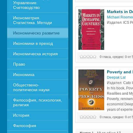
Управление. 
begins to influence the world. This
Счетоводство
Markets in D
Мichael Roeme
Иконометрия. 
Статистика. Методи
Издател: ICS P
Икономическо развитие
Икономики в преход
Икономическа история
0 гласа, средно: 0 от 
Право
Poverty and 
Икономика 
Deepak Lal
Издател: Cato In
Обществено-
In his book, Pov
политически науки
Realities and My
Poverty, renown
Философия, психология, 
economist Deepa
религия
years of experie
История
describe develop
0 гласа, средно: 0 от 
and rectify misguided notions abo
Философия
Part One of Poverty and Progress 
realities by tracking growth