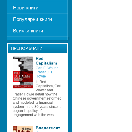
Нови книги
Популярни книги
Всички книги
ПРЕПОРЪЧАНИ
Red 
Capitalism 
Carl E. Walter
, 
Fraser J. T. 
Howie
In Red 
Capitalism, Carl 
Walter and 
Fraser Howie detail how the 
Chinese government reformed 
and modeled its financial 
system in the 30 years since it 
began its policy of 
engagement with the west....
Владетелят 