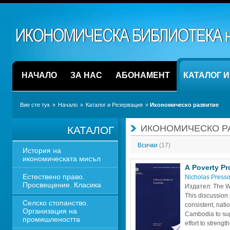
НАЧАЛО
ЗА НАС
АБОНАМЕНТ
КАТАЛОГ 
Вие сте тук
» 
Начало
» 
Каталог и Резервация
» 
Икономическо развитие
ИКОНОМИЧЕСКО Р
КАТАЛОГ
Всички 
(17)
История на 
икономическата мисъл
A Poverty Pr
Естествено право. 
Nicholas Presso
Просвещение. Класика
Издател: Тhe W
This discussion 
Селско стопанство. 
consistent, natio
Организация на 
Cambodia to sup
промишлеността
effort to strengt