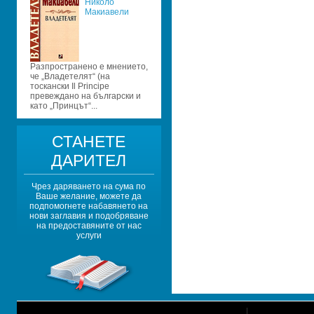
Николо 
Макиавели
Разпространено е мнението, 
че „Владетелят“ (на 
тоскански Il Principe 
превеждано на български и 
като „Принцът“...
СТАНЕТЕ 
ДАРИТЕЛ
Чрез даряването на сума по 
Ваше желание, можете да 
подпомогнете набавянето на 
нови заглавия и подобряване 
на предоставяните от нас 
услуги