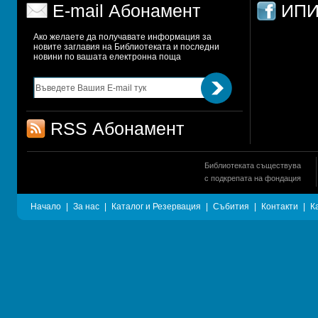
E-mail Абонамент
ИПИ
Ако желаете да получавате информация за 
новите заглавия на Библиотеката и последни 
новини по вашата електронна поща
RSS Абонамент
Библиотеката съществува
с подкрепата на фондация
Начало
|
За нас
|
Каталог и Резервация
|
Събития
|
Контакти
|
К