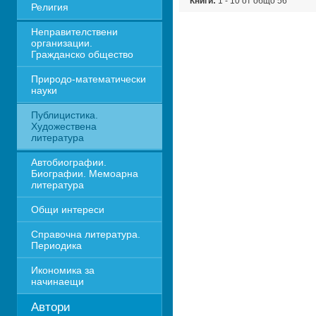
Книги:
1 - 10 от общо 56
Религия
Неправителствени 
организации. 
Гражданско общество
Природо-математически 
науки
Публицистика. 
Художествена 
литература
Автобиографии. 
Биографии. Мемоарна 
литература
Общи интереси
Справочна литература. 
Периодика
Икономика за 
начинаещи
Автори