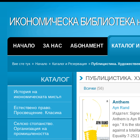
НАЧАЛО
ЗА НАС
АБОНАМЕНТ
КАТАЛОГ 
Вие сте тук
» 
Начало
» 
Каталог и Резервация
» 
Публицистика. Художествен
ПУБЛИЦИСТИКА. Х
КАТАЛОГ
Всички 
(56)
История на 
икономическата мисъл
Anthem
Естествено право. 
Ayn Rand
Просвещение. Класика
Издател: Signe
Anthem is Ayn R
Селско стопанство. 
ego.” It is the s
Организация на 
against a totalita
промишлеността
Equality 7-2521