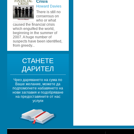
Crisis
Howard Davies 
There is still no 
consensus on 
who or what 
caused the financial crisis 
which engulfed the world, 
beginning in the summer of 
2007. A huge number of 
suspects have been identified, 
from greedy...
СТАНЕТЕ 
ДАРИТЕЛ
Чрез даряването на сума по 
Ваше желание, можете да 
подпомогнете набавянето на 
нови заглавия и подобряване 
на предоставяните от нас 
услуги