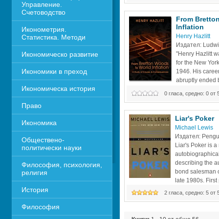
Управление. 
likely to intellectually adapt rather
Счетоводство
proposes another path: see how t
From Bretton
Inflation 
Иконометрия. 
Henry Hazlitt
Статистика. Методи
Издател: Ludwig 
Икономическо развитие
"Henry Hazlitt wa
for the New York
Икономики в преход
1946. His career
abruptly ended b
Икономическа история
collected in this
0 гласа, средно: 0 от 
covered the Keynesian-inspired 
Право
of 1944, He wrote that the attempt 
and peg world currencies to the do
Liar's Poker
Икономика 
Michael Lewis
Издател: Pengu
Обществено-
Liar's Poker is a
политически науки
autobiographical
describing the a
Философия, психология, 
bond salesman on
религия
late 1980s. First 
История
considered one of the books that d
2 гласа, средно: 5 от 
during the 1980s, along with Bry
Философия
Helyar's Barbarians at the Gate: T