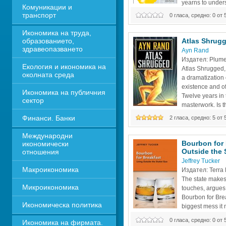
yearns to unders
Комуникации и 
Things.” But he l
транспорт
0 гласа, средно: 0 от 
dystopian future where independen
where science and technology ha
Икономика на труда, 
образованието, 
Atlas Shrug
здравеопазването
Ayn Rand
Издател: Plume
Екология и икономика на 
Atlas Shrugged, 
околната среда
a dramatization o
existence and of
Икономика на публичния 
Twelve years in th
сектор
masterwork. Is the
noble enterprise o
Финанси. Банки
2 гласа, средно: 5 от 
sexual passion an exalted spiritual v
animalistic vice? Is reason an abs
Международни 
Bourbon for B
икономически 
Outside the 
отношения
Jeffrey Tucker
Макроикономика
Издател: Terra L
The state makes 
Микроикономика
touches, argues 
Bourbon for Brea
Икономическа политика
biggest mess it m
pervasive interve
0 гласа, средно: 0 от 
Икономика на фирмата. 
affect the functioning of society i