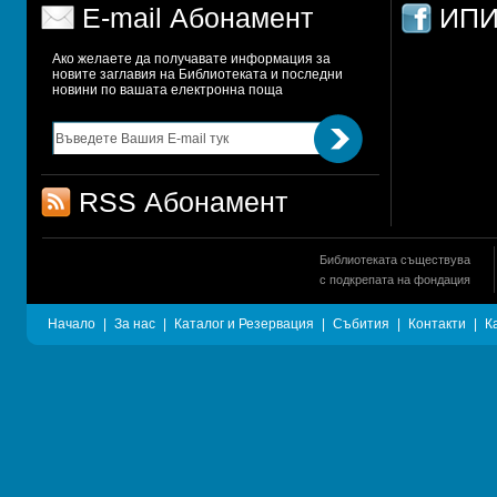
E-mail Абонамент
ИПИ
Ако желаете да получавате информация за 
новите заглавия на Библиотеката и последни 
новини по вашата електронна поща
RSS Абонамент
Библиотеката съществува
с подкрепата на фондация
Начало
|
За нас
|
Каталог и Резервация
|
Събития
|
Контакти
|
К