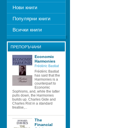
Нови книги
Популярни книги
Всички книги
ПРЕПОРЪЧАНИ
Economic 
Harmonies
Frédéric Bastiat
Frédéric Bastiat 
has said that the 
Harmonies is a 
counterpart to 
Economic 
Sophisms, and, while the latter 
pulls down, the Harmonies 
builds up. Charles Gide and 
Charles Rist in a standard 
treatise,...
The 
Financial 