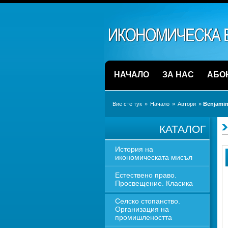
НАЧАЛО
ЗА НАС
АБО
Вие сте тук
» 
Начало
» 
Автори
» 
Benjamin
КАТАЛОГ
История на 
икономическата мисъл
Естествено право. 
Просвещение. Класика
Селско стопанство. 
Организация на 
промишлеността