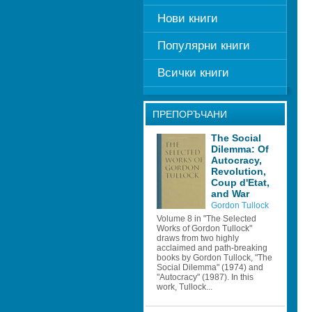
Нови книги
Популярни книги
Всички книги
ПРЕПОРЪЧАНИ
The Social 
Dilemma: Of 
Autocracy, 
Revolution, 
Coup d'Etat, 
and War
Gordon Tullock
Volume 8 in "The Selected 
Works of Gordon Tullock" 
draws from two highly 
acclaimed and path-breaking 
books by Gordon Tullock, "The 
Social Dilemma" (1974) and 
"Autocracy" (1987). In this 
work, Tullock...