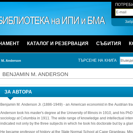
ПОТРЕБИ
Забр
НАМЕНТ
КАТАЛОГ И РЕЗЕРВАЦИЯ
СЪБИТИЯ
К
ТЪРСЕНЕ НА КНИГА
 M. Anderson
BENJAMIN M. ANDERSON
ЗА АВТОРА
Benjamin M. Anderson Jr. (1886-1949) - an American economist in the Austrian trad
Anderson took his master's degree at the University of Illinois in 1910, and his Ph
sociology at Columbia in 1911. The wide range of knowledge and intellectual interes
indicated not only by the three subjects in which he took his doctorate but by a glan
He became professor of history at the State Normal School at Cape Girardeau, Miss