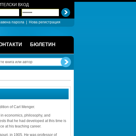
ТЕЛСКИ ВХОД
авена парола
| 
Нова регистрация
ОНТАКТИ
БЮЛЕТИН
ition of Carl Menger.
D in economics, philosophy, and 
ts that he had developed at this time is 
ce at his teaching career.
ouri, in 1905. He was professor of 