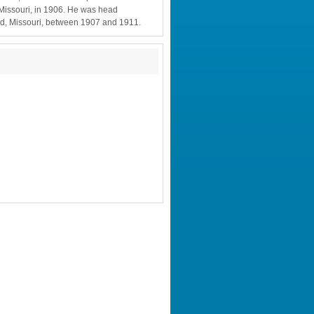
 Missouri, in 1906. He was head 
eld, Missouri, between 1907 and 1911.