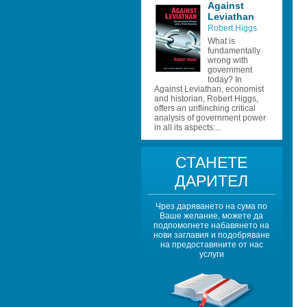
Against 
Leviathan
Robert Higgs 
What is 
fundamentally 
wrong with 
government 
today? In 
Against Leviathan, economist 
and historian, Robert Higgs, 
offers an unflinching critical 
analysis of government power 
in all its aspects:...
СТАНЕТЕ 
ДАРИТЕЛ
Чрез даряването на сума по 
Ваше желание, можете да 
подпомогнете набавянето на 
нови заглавия и подобряване 
на предоставяните от нас 
услуги