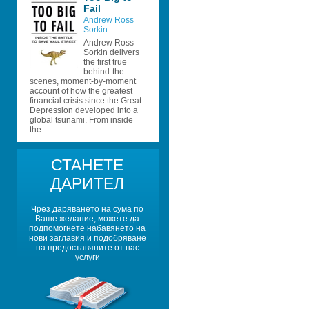
Fail
Andrew Ross 
Sorkin 
Andrew Ross 
Sorkin delivers 
the first true 
behind-the-
scenes, moment-by-moment 
account of how the greatest 
financial crisis since the Great 
Depression developed into a 
global tsunami. From inside 
the...
СТАНЕТЕ 
ДАРИТЕЛ
Чрез даряването на сума по 
Ваше желание, можете да 
подпомогнете набавянето на 
нови заглавия и подобряване 
на предоставяните от нас 
услуги