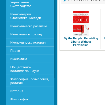
Управление. 
Счетоводство
Иконометрия. 
Статистика. Методи
Икономическо развитие
Икономики в преход
By the People: Rebuilding 
Liberty Without
Икономическа история
Permission 
Право
Икономика 
Обществено-
политически науки
Философия, психология, 
религия
История
Философия