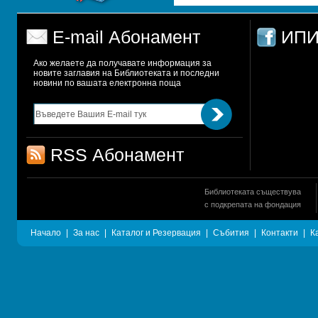
E-mail Абонамент
ИПИ
Ако желаете да получавате информация за 
новите заглавия на Библиотеката и последни 
новини по вашата електронна поща
RSS Абонамент
Библиотеката съществува
с подкрепата на фондация
Начало
|
За нас
|
Каталог и Резервация
|
Събития
|
Контакти
|
К