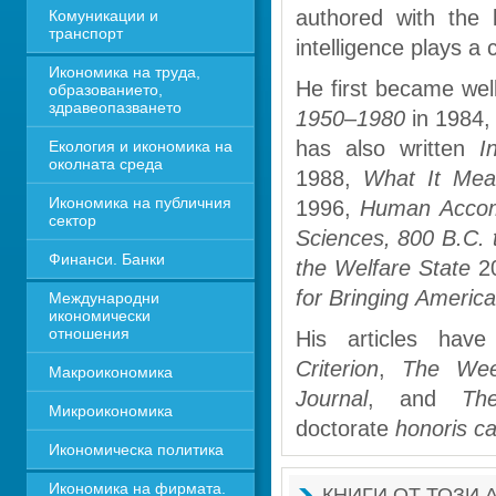
authored with the 
Комуникации и 
транспорт
intelligence plays a 
Икономика на труда, 
He first became wel
образованието, 
здравеопазването
1950–1980
in 1984,
has also written 
I
Екология и икономика на 
околната среда
1988, 
What It Mean
Икономика на публичния 
1996, 
Human Accomp
сектор
Sciences, 800 B.C. 
Финанси. Банки
the Welfare State
20
for Bringing America
Международни 
икономически 
отношения
His articles hav
Criterion
, 
The Wee
Макроикономика
Journal
, and 
Th
Микроикономика
doctorate 
honoris c
Икономическа политика
Икономика на фирмата. 
КНИГИ ОТ ТОЗИ 