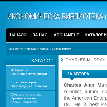
НАЧАЛО
ЗА НАС
АБОНАМЕНТ
КАТАЛОГ 
Вие сте тук
» 
Начало
» 
Автори
» 
Charles Murray
CHARLES MURRAY
КАТАЛОГ
История на 
икономическата мисъл
ЗА АВТОРА
Естествено право. 
Charles Alan Mur
Просвещение. Класика
scientist, author, c
Селско стопанство. 
the American Enterpr
Организация на 
промишлеността
DC. He is best kno