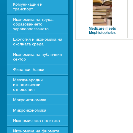
Комуникации и 
транспорт
Икономика на труда, 
образованието, 
здравеопазването
Medicare meets 
Mephistopheles
Екология и икономика на 
околната среда
Икономика на публичния 
сектор
Финанси. Банки
Международни 
икономически 
отношения
Макроикономика
Микроикономика
Икономическа политика
Икономика на фирмата. 