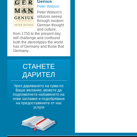
Genius
Peter Watson 
Peter Watson's 
virtuoso sweep 
through modern 
German thought 
and culture, 
from 1750 to the present day, 
will challenge and confound 
both the stereotypes the world 
has of Germany and those that 
Germany...
СТАНЕТЕ 
ДАРИТЕЛ
Чрез даряването на сума по 
Ваше желание, можете да 
подпомогнете набавянето на 
нови заглавия и подобряване 
на предоставяните от нас 
услуги