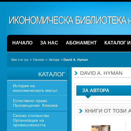
НАЧАЛО
ЗА НАС
АБОНАМЕНТ
КАТАЛОГ 
Вие сте тук
» 
Начало
» 
Автори
» 
David A. Hyman
DAVID A. HYMAN
КАТАЛОГ
История на 
икономическата мисъл
ЗА АВТОРА
Естествено право. 
Просвещение. Класика
КНИГИ ОТ ТОЗИ 
Селско стопанство. 
Организация на 
промишлеността