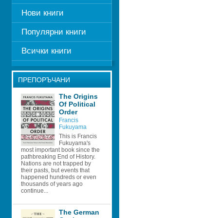
Нови книги
Популярни книги
Всички книги
ПРЕПОРЪЧАНИ
The Origins 
Of Political 
Order 
Francis 
Fukuyama 
This is Francis 
Fukuyama's 
most important book since the 
pathbreaking End of History. 
Nations are not trapped by 
their pasts, but events that 
happened hundreds or even 
thousands of years ago 
continue...
The German 