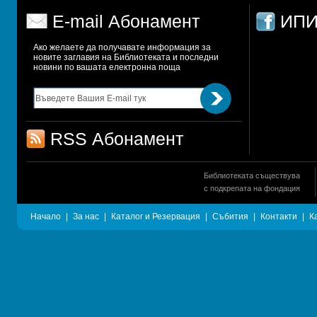
E-mail Абонамент
ИПИ
Ако желаете да получавате информация за 
новите заглавия на Библиотеката и последни 
новини по вашата електронна поща
RSS Абонамент
Библиотеката съществува
с подкрепата на фондация
Начало
|
За нас
|
Каталог и Резервация
|
Събития
|
Контакти
|
К