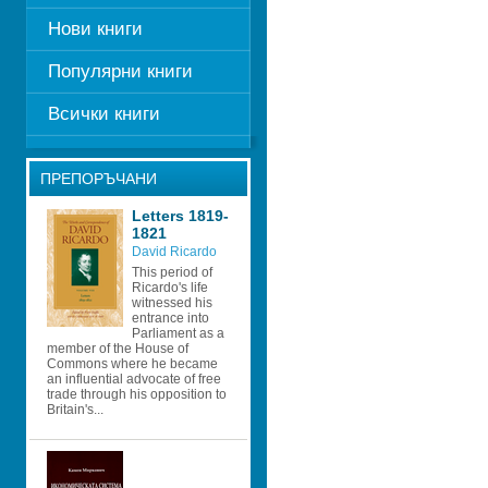
Нови книги
Популярни книги
Всички книги
ПРЕПОРЪЧАНИ
Letters 1819-
1821
David Ricardo 
This period of 
Ricardo's life 
witnessed his 
entrance into 
Parliament as a 
member of the House of 
Commons where he became 
an influential advocate of free 
trade through his opposition to 
Britain's...