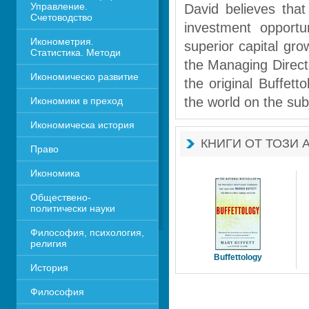
Управление. 
David believes that
Счетоводство
investment opportun
Иконометрия. 
superior capital gro
Статистика. Методи
the Managing Direct
Икономическо развитие
the original Buffett
the world on the subj
Икономики в преход
Икономическа история
КНИГИ ОТ ТОЗИ 
Право
Икономика 
Обществено-
политически науки
Философия, психология, 
религия
Buffettology
История
Философия