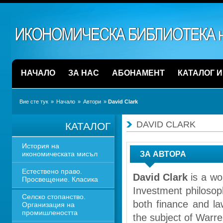
НАЧАЛО
ЗА НАС
АБОНАМЕНТ
КАТАЛОГ 
Вие сте тук
» 
Начало
» 
Автори
» 
David Clark 
DAVID CLARK 
КАТАЛОГ
История на 
икономическата мисъл
ЗА АВТОРА
Естествено право. 
David Clark
is a wo
Просвещение. Класика
Investment philosoph
Селско стопанство. 
both finance and la
Организация на 
промишлеността
the subject of Warr