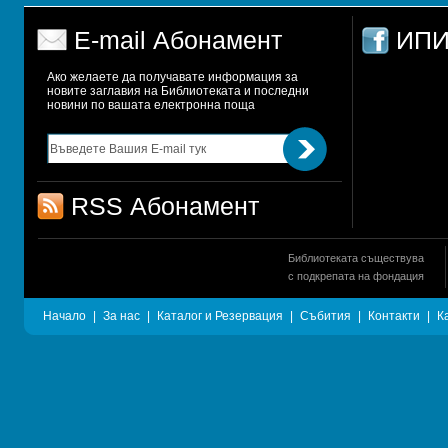
E-mail Абонамент
ИПИ
Ако желаете да получавате информация за 
новите заглавия на Библиотеката и последни 
новини по вашата електронна поща
RSS Абонамент
Библиотеката съществува
с подкрепата на фондация
Начало
|
За нас
|
Каталог и Резервация
|
Събития
|
Контакти
|
К