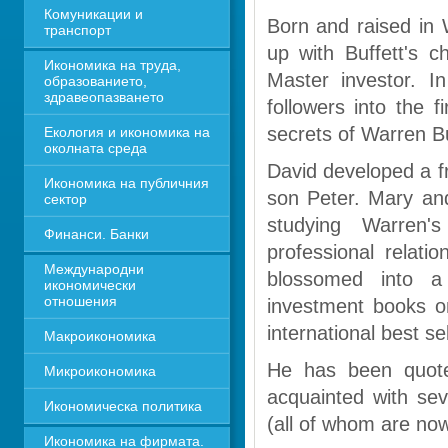
Комуникации и 
Born and raised in
транспорт
up with Buffett's ch
Икономика на труда, 
Master investor. I
образованието, 
здравеопазването
followers into the f
secrets of Warren B
Екология и икономика на 
околната среда
David developed a f
Икономика на публичния 
son Peter. Mary and
сектор
studying Warren'
Финанси. Банки
professional relati
Международни 
blossomed into a 
икономически 
отношения
investment books on
international best se
Макроикономика
He has been quote
Микроикономика
acquainted with seve
Икономическа политика
(all of whom are now
Икономика на фирмата. 