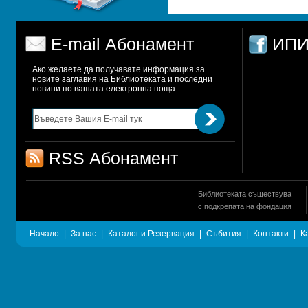
E-mail Абонамент
ИПИ
Ако желаете да получавате информация за 
новите заглавия на Библиотеката и последни 
новини по вашата електронна поща
RSS Абонамент
Библиотеката съществува
с подкрепата на фондация
Начало
|
За нас
|
Каталог и Резервация
|
Събития
|
Контакти
|
К