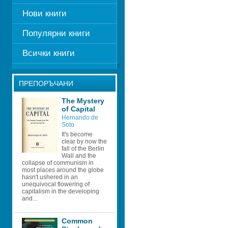
Нови книги
Популярни книги
Всички книги
ПРЕПОРЪЧАНИ
The Mystery 
of Capital
Hernando de 
Soto
It's become 
clear by now the 
fall of the Berlin 
Wall and the 
collapse of communism in 
most places around the globe 
hasn't ushered in an 
unequivocal flowering of 
capitalism in the developing 
and...
Common 