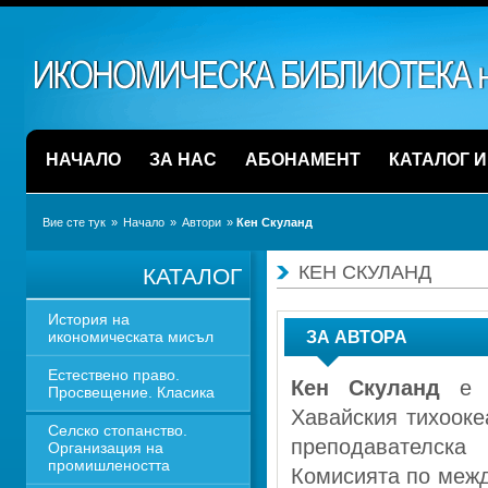
НАЧАЛО
ЗА НАС
АБОНАМЕНТ
КАТАЛОГ 
Вие сте тук
» 
Начало
» 
Автори
» 
Кен Скуланд 
КЕН СКУЛАНД 
КАТАЛОГ
История на 
икономическата мисъл
ЗА АВТОРА
Естествено право. 
Кен Скуланд
е п
Просвещение. Класика
Хавайския тихооке
Селско стопанство. 
преподавателска
Организация на 
промишлеността
Комисията по межд