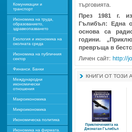
търговията. 
Комуникации и 
транспорт
През 1981 г. и
Икономика на труда, 
Гълибъл: Една о
образованието, 
здравеопазването
основа са радио
години. „Прикл
Екология и икономика на 
околната среда
превръща в бестсе
Икономика на публичния 
Личен сайт: 
http://
сектор
Финанси. Банки
КНИГИ ОТ ТОЗИ 
Международни 
икономически 
отношения
Макроикономика
Микроикономика
Икономическа политика
Приключенията на
Джонатан Гълибъл
Икономика на фирмата. 