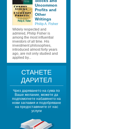
Stocks and 
Uncommon 
Profits and 
Other 
Writings 
Philip A. Fisher
Widely respected and 
admired, Philip Fisher is 
among the most influential 
investors of all time. His 
investment philosophies, 
introduced almost forty years 
ago, are not only studied and 
applied by...
СТАНЕТЕ 
ДАРИТЕЛ
Чрез даряването на сума по 
Ваше желание, можете да 
подпомогнете набавянето на 
нови заглавия и подобряване 
на предоставяните от нас 
услуги