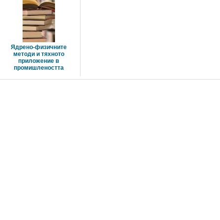
Ядрено-физичните 
методи и тяхното
приложение в 
промишлеността