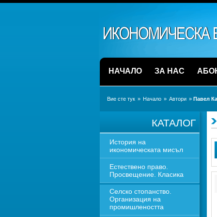
НАЧАЛО
ЗА НАС
АБО
Вие сте тук
» 
Начало
» 
Автори
» 
Павел К
КАТАЛОГ
История на 
икономическата мисъл
Естествено право. 
Просвещение. Класика
Селско стопанство. 
Организация на 
промишлеността