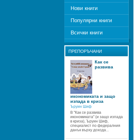
Нови книги
Популярни книги
Всички книги
ПРЕПОРЪЧАНИ
Как се 
развива 
икономиката и защо 
изпада в криза 
Ъруин Шиф
В "Как се развива 
икономиката" (и защо изпада 
в криза), Ъруин Шиф, 
специалист по федералния 
данък върху дохода...