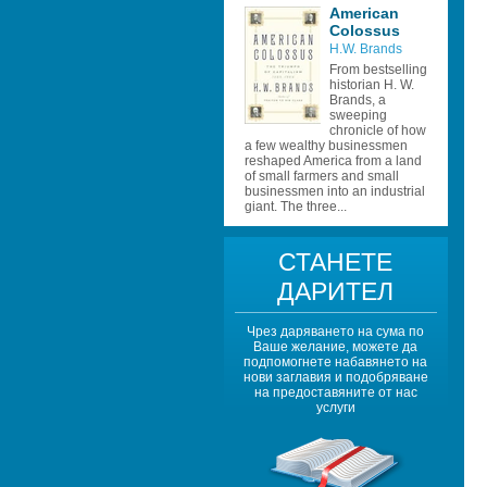
American 
Colossus
H.W. Brands 
From bestselling 
historian H. W. 
Brands, a 
sweeping 
chronicle of how 
a few wealthy businessmen 
reshaped America from a land 
of small farmers and small 
businessmen into an industrial 
giant. The three...
СТАНЕТЕ 
ДАРИТЕЛ
Чрез даряването на сума по 
Ваше желание, можете да 
подпомогнете набавянето на 
нови заглавия и подобряване 
на предоставяните от нас 
услуги