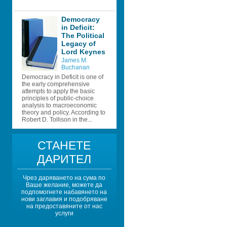
Democracy 
in Deficit: 
The Political 
Legacy of 
Lord Keynes 
James M. 
Buchanan
Democracy in Deficit is one of 
the early comprehensive 
attempts to apply the basic 
principles of public-choice 
analysis to macroeconomic 
theory and policy. According to 
Robert D. Tollison in the...
СТАНЕТЕ 
ДАРИТЕЛ
Чрез даряването на сума по 
Ваше желание, можете да 
подпомогнете набавянето на 
нови заглавия и подобряване 
на предоставяните от нас 
услуги