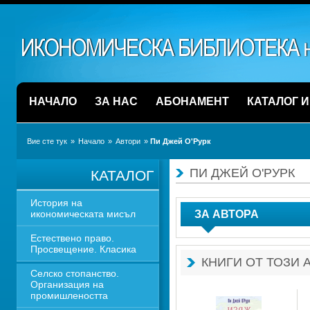
НАЧАЛО
ЗА НАС
АБОНАМЕНТ
КАТАЛОГ 
Вие сте тук
» 
Начало
» 
Автори
» 
Пи Джей О'Рурк
ПИ ДЖЕЙ О'РУРК
КАТАЛОГ
История на 
икономическата мисъл
ЗА АВТОРА
Естествено право. 
Просвещение. Класика
КНИГИ ОТ ТОЗИ 
Селско стопанство. 
Организация на 
промишлеността