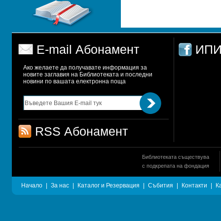
E-mail Абонамент
ИПИ
Ако желаете да получавате информация за 
новите заглавия на Библиотеката и последни 
новини по вашата електронна поща
RSS Абонамент
Библиотеката съществува
с подкрепата на фондация
Начало
|
За нас
|
Каталог и Резервация
|
Събития
|
Контакти
|
К