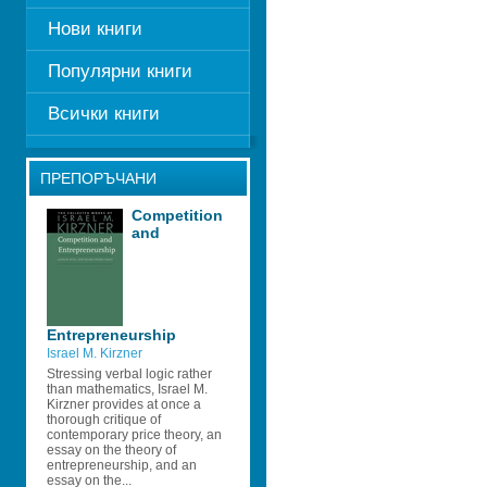
Нови книги
Популярни книги
Всички книги
ПРЕПОРЪЧАНИ
Competition 
and 
Entrepreneurship
Israel M. Kirzner
Stressing verbal logic rather 
than mathematics, Israel M. 
Kirzner provides at once a 
thorough critique of 
contemporary price theory, an 
essay on the theory of 
entrepreneurship, and an 
essay on the...