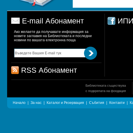
E-mail Абонамент
ИПИ
Ако желаете да получавате информация за 
новите заглавия на Библиотеката и последни 
новини по вашата електронна поща
RSS Абонамент
Библиотеката съществува
с подкрепата на фондация
Начало
|
За нас
|
Каталог и Резервация
|
Събития
|
Контакти
|
К