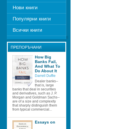
Нови книги
Популярни книги
Всички книги
ПРЕПОРЪЧАНИ
How Big 
Banks Fail, 
And What To 
Do About It
Darrell Duffie 
Dealer banks--
that is, large 
banks that deal in securities 
and derivatives, such as J. P. 
Morgan and Goldman Sachs--
are of a size and complexity 
that sharply distinguish them 
from typical commercial...
Essays on 