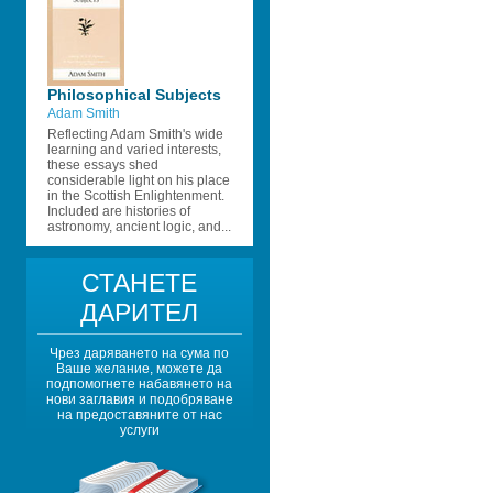
Philosophical Subjects 
Adam Smith
Reflecting Adam Smith's wide 
learning and varied interests, 
these essays shed 
considerable light on his place 
in the Scottish Enlightenment. 
Included are histories of 
astronomy, ancient logic, and...
СТАНЕТЕ 
ДАРИТЕЛ
Чрез даряването на сума по 
Ваше желание, можете да 
подпомогнете набавянето на 
нови заглавия и подобряване 
на предоставяните от нас 
услуги