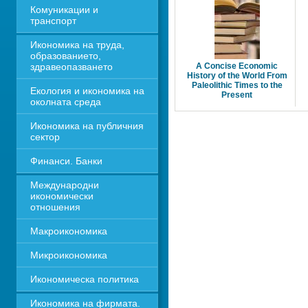
Комуникации и 
транспорт
Икономика на труда, 
образованието, 
здравеопазването
A Concise Economic 
History of the World From 
Paleolithic Times to the
Екология и икономика на 
Present
околната среда
Икономика на публичния 
сектор
Финанси. Банки
Международни 
икономически 
отношения
Макроикономика
Микроикономика
Икономическа политика
Икономика на фирмата. 