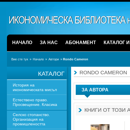
НАЧАЛО
ЗА НАС
АБОНАМЕНТ
КАТАЛОГ 
Вие сте тук
» 
Начало
» 
Автори
» 
Rondo Cameron
RONDO CAMERON
КАТАЛОГ
История на 
икономическата мисъл
ЗА АВТОРА
Естествено право. 
Просвещение. Класика
КНИГИ ОТ ТОЗИ 
Селско стопанство. 
Организация на 
промишлеността