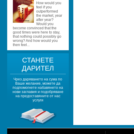
How would you 
feel if you 
outperformed 
the market, year 
after year? 
Would you 
become convinced that the 
good times were here to stay, 
that nothing could possibly go 
wrong? And how would you 
then feel...
СТАНЕТЕ 
ДАРИТЕЛ
Чрез даряването на сума по 
Ваше желание, можете да 
подпомогнете набавянето на 
нови заглавия и подобряване 
на предоставяните от нас 
услуги