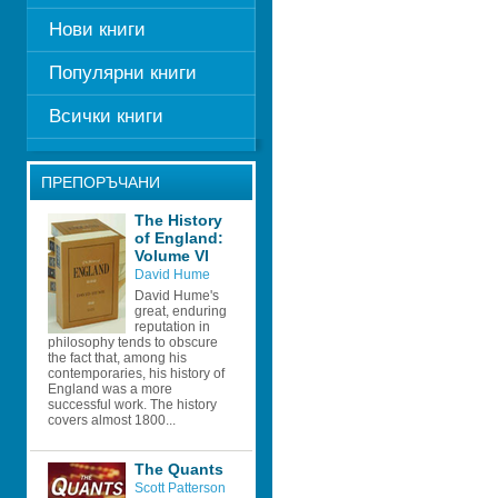
Нови книги
Популярни книги
Всички книги
ПРЕПОРЪЧАНИ
The History 
of England: 
Volume VI
David Hume
David Hume's 
great, enduring 
reputation in 
philosophy tends to obscure 
the fact that, among his 
contemporaries, his history of 
England was a more 
successful work. The history 
covers almost 1800...
The Quants
Scott Patterson