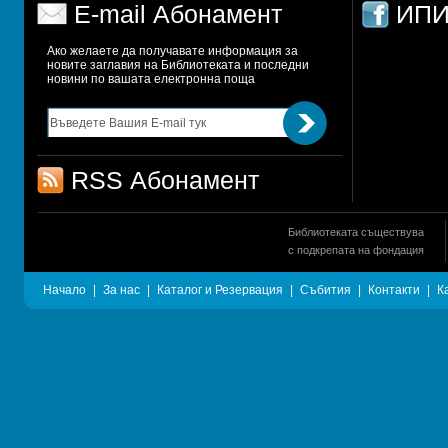
E-mail Абонамент
ИПИ
Ако желаете да получавате информация за 
новите заглавия на Библиотеката и последни 
новини по вашата електронна поща
RSS Абонамент
Библиотеката съществува
с подкрепата на фондация
Начало
|
За нас
|
Каталог и Резервация
|
Събития
|
Контакти
|
К