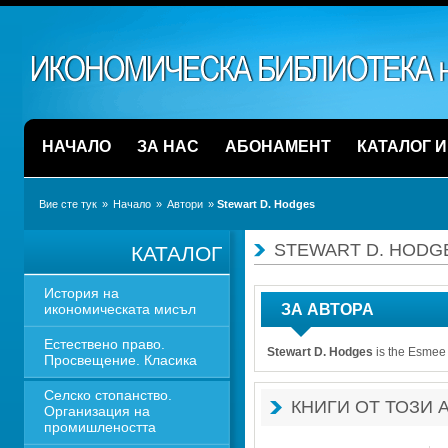
НАЧАЛО
ЗА НАС
АБОНАМЕНТ
КАТАЛОГ 
Вие сте тук
» 
Начало
» 
Автори
» 
Stewart D. Hodges
STEWART D. HODG
КАТАЛОГ
История на 
икономическата мисъл
ЗА АВТОРА
Естествено право. 
Stewart D. Hodges
is the Esmee 
Просвещение. Класика
Селско стопанство. 
КНИГИ ОТ ТОЗИ 
Организация на 
промишлеността