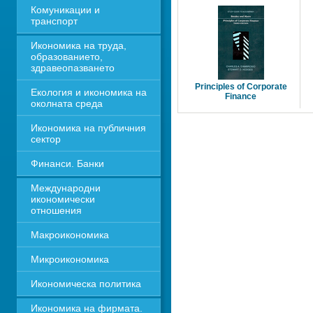
Комуникации и 
транспорт
Икономика на труда, 
образованието, 
здравеопазването
Principles of Corporate
Екология и икономика на 
Finance
околната среда
Икономика на публичния 
сектор
Финанси. Банки
Международни 
икономически 
отношения
Макроикономика
Микроикономика
Икономическа политика
Икономика на фирмата. 