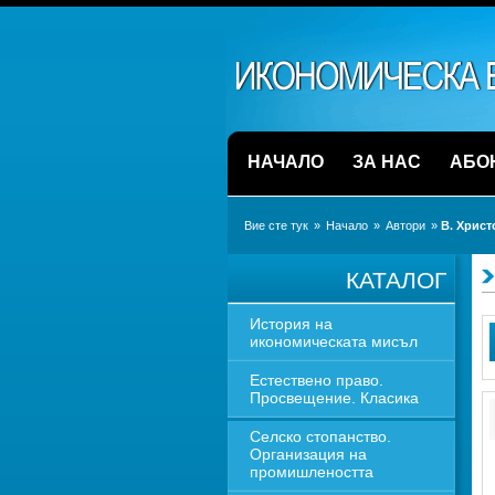
НАЧАЛО
ЗА НАС
АБО
Вие сте тук
» 
Начало
» 
Автори
» 
В. Христ
КАТАЛОГ
История на 
икономическата мисъл
Естествено право. 
Просвещение. Класика
Селско стопанство. 
Организация на 
промишлеността