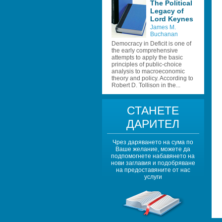
The Political 
Legacy of 
Lord Keynes 
James M. 
Buchanan
Democracy in Deficit is one of 
the early comprehensive 
attempts to apply the basic 
principles of public-choice 
analysis to macroeconomic 
theory and policy. According to 
Robert D. Tollison in the...
СТАНЕТЕ 
ДАРИТЕЛ
Чрез даряването на сума по 
Ваше желание, можете да 
подпомогнете набавянето на 
нови заглавия и подобряване 
на предоставяните от нас 
услуги