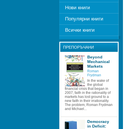
Нови книги
Популярни книги
Всички книги
ПРЕПОРЪЧАНИ
Beyond 
Mechanical 
Markets 
Roman 
Frydman
In the wake of 
the global 
financial crisis that began in 
2007, faith in the rationality of 
markets has lost ground to a 
new faith in their irrationality. 
The problem, Roman Frydman 
and Michael...
Democracy 
in Deficit: 