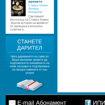
времето 
Стивън Хокинг 
, 
Ленард 
Млодинов
Световният 
бестселър на Стивън Хокинг 
„Кратка история на времето” 
се превърна в епохално 
събитие в...
СТАНЕТЕ 
ДАРИТЕЛ
Чрез даряването на сума по 
Ваше желание, можете да 
подпомогнете набавянето на 
нови заглавия и подобряване 
на предоставяните от нас 
услуги
E-mail Абонамент
ИПИ