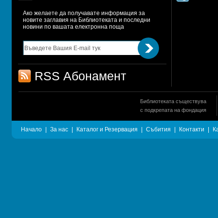
Ако желаете да получавате информация за 
новите заглавия на Библиотеката и последни 
новини по вашата електронна поща
RSS Абонамент
Библиотеката съществува
с подкрепата на фондация
Начало
|
За нас
|
Каталог и Резервация
|
Събития
|
Контакти
|
К