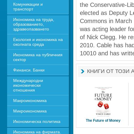
the Conservative-Li
Комуникации и 
транспорт
elected as Deputy Le
Икономика на труда, 
Commons in March 20
образованието, 
was acting leader fo
здравеопазването
of Nick Clegg. He re
Екология и икономика на 
околната среда
2010. Cable has had a
10010 and has writt
Икономика на публичния 
сектор
Финанси. Банки
КНИГИ ОТ ТОЗИ 
Международни 
икономически 
отношения
Макроикономика
Микроикономика
The Future of Money 
Икономическа политика
Икономика на фирмата. 