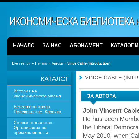
НАЧАЛО
ЗА НАС
АБОНАМЕНТ
КАТАЛОГ 
Вие сте тук
» 
Начало
» 
Автори
» 
Vince Cable (introduction)
VINCE CABLE (INT
КАТАЛОГ
История на 
икономическата мисъл
ЗА АВТОРА
Естествено право. 
John Vincent Cabl
Просвещение. Класика
He has been Member
Селско стопанство. 
the Liberal Democra
Организация на 
промишлеността
May 2010, when Cabl