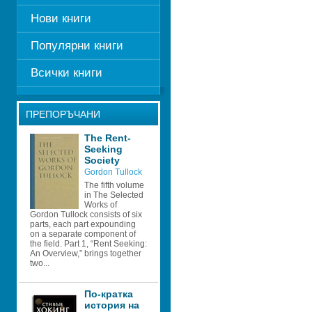
Нови книги
Популярни книги
Всички книги
ПРЕПОРЪЧАНИ
The Rent-
Seeking 
Society
Gordon Tullock
The fifth volume 
in The Selected 
Works of 
Gordon Tullock consists of six 
parts, each part expounding 
on a separate component of 
the field. Part 1, “Rent Seeking: 
An Overview,” brings together 
two...
По-кратка 
история на 