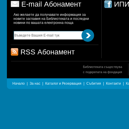
E-mail Абонамент
ИПИ
Ако желаете да получавате информация за 
новите заглавия на Библиотеката и последни 
новини по вашата електронна поща
RSS Абонамент
Библиотеката съществува
с подкрепата на фондация
Начало
|
За нас
|
Каталог и Резервация
|
Събития
|
Контакти
|
К