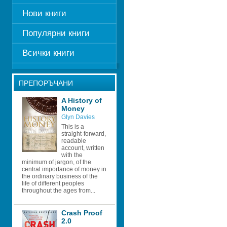
Нови книги
Популярни книги
Всички книги
ПРЕПОРЪЧАНИ
A History of 
Money 
Glyn Davies
This is a 
straight-forward, 
readable 
account, written 
with the 
minimum of jargon, of the 
central importance of money in 
the ordinary business of the 
life of different peoples 
throughout the ages from...
Crash Proof 
2.0