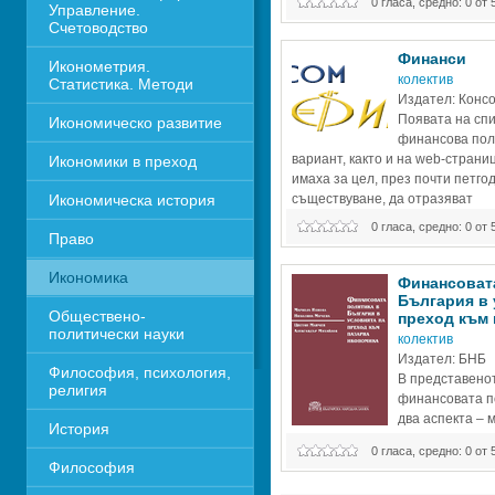
0 гласа, средно: 0 от 
Управление. 
Счетоводство
Финанси
Иконометрия. 
колектив
Статистика. Методи
Издател: Консо
Появата на спи
Икономическо развитие
финансова поли
вариант, както и на web-страни
Икономики в преход
имаха за цел, през почти петго
Икономическа история
съществуване, да отразяват
0 гласа, средно: 0 от 
Право
Икономика 
Финансовата
България в 
Обществено-
преход към 
политически науки
колектив
Издател: БНБ
Философия, психология, 
В представенот
религия
финансовата по
два аспекта – 
История
макроикономиче
0 гласа, средно: 0 от 
ограничава до анализ на повед
Философия
фирми