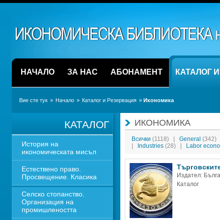
НАЧАЛО
ЗА НАС
АБОНАМЕНТ
КАТАЛОГ 
Вие сте тук
» 
Начало
» 
Каталог и Резервация
» 
Икономика 
ИКОНОМИКА 
КАТАЛОГ
Всички 
(1118)
|
General 
(342)
История на 
|
Industries 
(28)
|
Labor econo
икономическата мисъл
Търговските
Естествено право. 
Издател: Бълга
Просвещение. Класика
Каталог
Селско стопанство. 
Организация на 
промишлеността