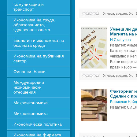
Комуникации и 
транспорт
0 гласа, средно: 0 от 
Икономика на труда, 
образованието, 
Умееш ли да
здравеопазването
Магията на 
Н.Станулов
Екология и икономика на 
околната среда
Издател: Акаде
Като цяло съдъ
Икономика на публичния 
уникално и неп
сектор
Всеки непрекъс
прави избор — 
Финанси. Банки
т. е. човешките
0 гласа, средно: 0 от 
избор между
Международни 
икономически 
Факторинг и
отношения
Сделки с пр
Борислав Найд
Макроикономика
Издател: СИЕ
Микроикономика
Икономическа политика
Икономика на фирмата. 