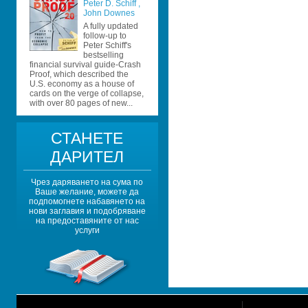
Peter D. Schiff 
, 
John Downes 
A fully updated 
follow-up to 
Peter Schiff's 
bestselling 
financial survival guide-Crash 
Proof, which described the 
U.S. economy as a house of 
cards on the verge of collapse, 
with over 80 pages of new...
СТАНЕТЕ 
ДАРИТЕЛ
Чрез даряването на сума по 
Ваше желание, можете да 
подпомогнете набавянето на 
нови заглавия и подобряване 
на предоставяните от нас 
услуги