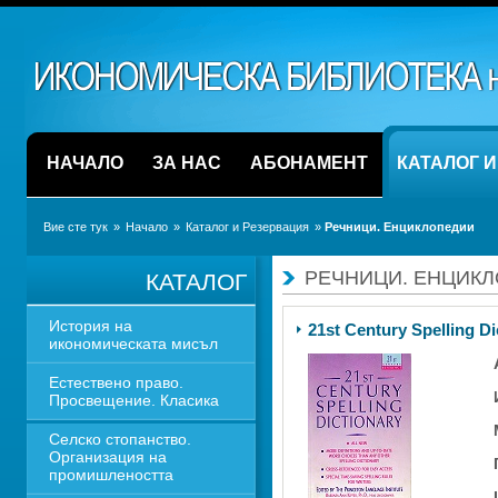
НАЧАЛО
ЗА НАС
АБОНАМЕНТ
КАТАЛОГ 
Вие сте тук
» 
Начало
» 
Каталог и Резервация
» 
Речници. Енциклопедии
РЕЧНИЦИ. ЕНЦИК
КАТАЛОГ
История на 
21st Century Spelling Di
икономическата мисъл
Естествено право. 
Просвещение. Класика
Селско стопанство. 
Организация на 
промишлеността