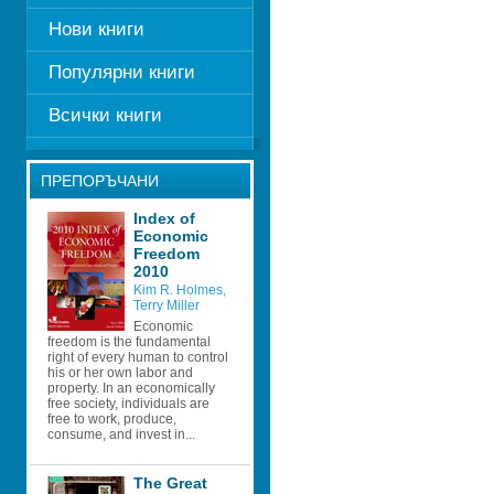
Нови книги
Популярни книги
Всички книги
ПРЕПОРЪЧАНИ
Index of 
Economic 
Freedom 
2010 
Kim R. Holmes
, 
Terry Miller
Economic 
freedom is the fundamental 
right of every human to control 
his or her own labor and 
property. In an economically 
free society, individuals are 
free to work, produce, 
consume, and invest in...
The Great 