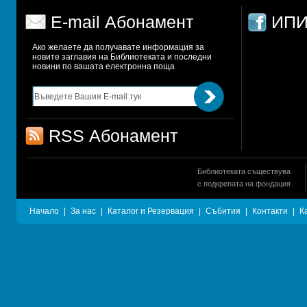
E-mail Абонамент
ИПИ
Ако желаете да получавате информация за 
новите заглавия на Библиотеката и последни 
новини по вашата електронна поща
RSS Абонамент
Библиотеката съществува
с подкрепата на фондация
Начало
|
За нас
|
Каталог и Резервация
|
Събития
|
Контакти
|
К