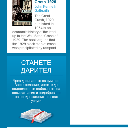
Crash 1929
John Kenneth 
Galbraith
The Great 
Crash, 1929 
published in 
1954 is an 
economic history of the lead-
up to the Wall Street Crash of 
1929. The book argues that 
the 1929 stock market crash 
was precipitated by rampant...
СТАНЕТЕ 
ДАРИТЕЛ
Чрез даряването на сума по 
Ваше желание, можете да 
подпомогнете набавянето на 
нови заглавия и подобряване 
на предоставяните от нас 
услуги