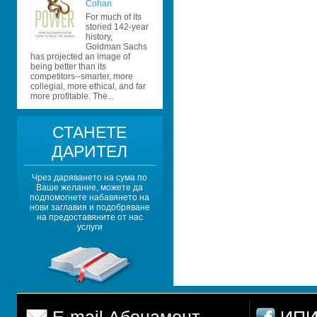
Cohan
For much of its 
storied 142-year 
history, 
Goldman Sachs 
has projected an image of 
being better than its 
competitors--smarter, more 
collegial, more ethical, and far 
more profitable. The...
СТАНЕТЕ 
ДАРИТЕЛ
Чрез даряването на сума по 
Ваше желание, можете да 
подпомогнете набавянето на 
нови заглавия и подобряване 
на предоставяните от нас 
услуги