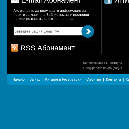
E-mail Абонамент
ИПИ
Ако желаете да получавате информация за 
новите заглавия на Библиотеката и последни 
новини по вашата електронна поща
RSS Абонамент
Библиотеката съществува
с подкрепата на фондация
Начало
|
За нас
|
Каталог и Резервация
|
Събития
|
Контакти
|
К