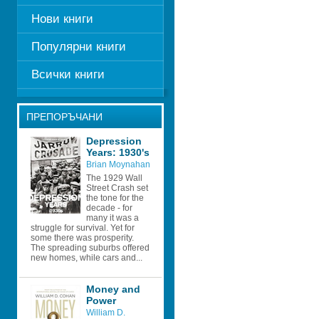
Нови книги
Популярни книги
Всички книги
ПРЕПОРЪЧАНИ
Depression 
Years: 1930's 
Brian Moynahan
The 1929 Wall 
Street Crash set 
the tone for the 
decade - for 
many it was a 
struggle for survival. Yet for 
some there was prosperity. 
The spreading suburbs offered 
new homes, while cars and...
Money and 
Power 
William D. 