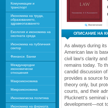
Комуникации и 
транспорт
Икономика на труда, 
образованието, 
здравеопазването
Увеличение
Екология и икономика на 
ОПИСАНИЕ НА К
околната среда
Икономика на публичния 
As always during its
сектор
American law is base
Финанси. Банки
civil law's clarity a
remains today. To th
Международни 
икономически 
candid discussion o
отношения
provides a source fo
Макроикономика
theory only, but pro
Микроикономика
courts, and their adm
Plucknett's seminal w
Икономическа политика
development—not to 
Икономика на фирмата. 