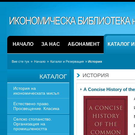
НАЧАЛО
ЗА НАС
АБОНАМЕНТ
КАТАЛОГ 
Вие сте тук
» 
Начало
» 
Каталог и Резервация
» 
История
ИСТОРИЯ
КАТАЛОГ
История на 
A Concise History of t
икономическата мисъл
Естествено право. 
Просвещение. Класика
Селско стопанство. 
Организация на 
промишлеността