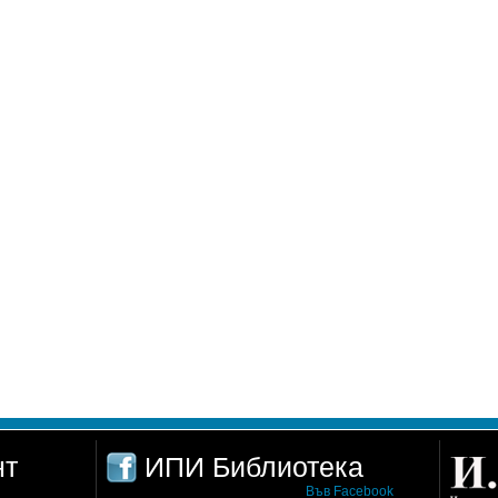
нт
ИПИ Библиотека
Във Facebook