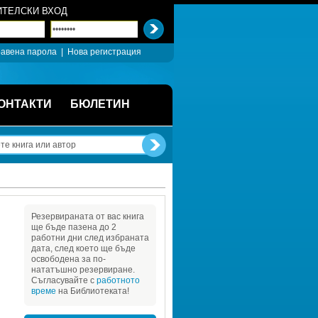
ТЕЛСКИ ВХОД
авена парола
| 
Нова регистрация
ОНТАКТИ
БЮЛЕТИН
Резервираната от вас книга 
ще бъде пазена до 2 
работни дни след избраната 
дата, след което ще бъде 
освободена за по-
нататъшно резервиране. 
Съгласувайте с 
работното 
време
на Библиотеката!