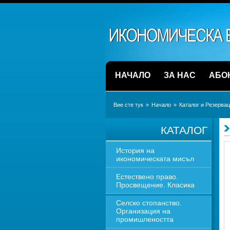
НАЧАЛО
ЗА НАС
АБО
Вие сте тук
» 
Начало
» 
Каталог и Резерва
КАТАЛОГ
История на 
икономическата мисъл
Естествено право. 
Просвещение. Класика
Селско стопанство. 
Организация на 
промишлеността