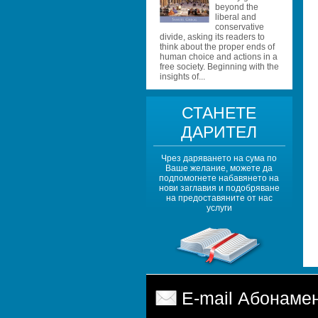
beyond the 
liberal and 
conservative 
divide, asking its readers to 
think about the proper ends of 
human choice and actions in a 
free society. Beginning with the 
insights of...
СТАНЕТЕ 
ДАРИТЕЛ
Чрез даряването на сума по 
Ваше желание, можете да 
подпомогнете набавянето на 
нови заглавия и подобряване 
на предоставяните от нас 
услуги
E-mail Абонаме