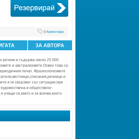
0
Коментара
ИГАТА
ЗА АВТОРА
речник и съдържа около 25 000 
мите и австрализмите.Освен това са 
периодичния печат. Фразеологизмите 
сатели,вестници,списания,речници и 
е и ги свързват със ситуации,при 
а художествена и обществено-
учащи се,както и за всички,които 