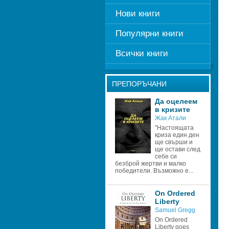
Нови книги
Популярни книги
Всички книги
ПРЕПОРЪЧАНИ
Да оцелеем 
в кризите 
Жак Атали 
"Настоящата 
криза един ден 
ще свърши и 
ще остави след 
себе си 
безброй жертви и малко 
победители. Възможно е...
On Ordered 
Liberty
Samuel Gregg
On Ordered 
Liberty goes 