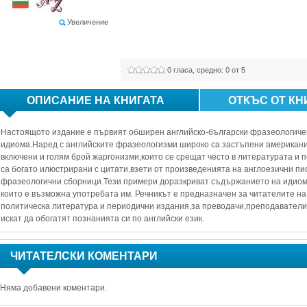
Увеличение
0
гласа, средно: 
0
от 5
ОПИСАНИЕ НА КНИГАТА
ОТКЪС ОТ КН
Настоящото издание е първият обширен английско-български фразеологичен 
идиома.Наред с английските фразеологизми широко са застъпени американиз
включени и голям брой жаргонизми,които се срещат често в литературата и 
са богато илюстрирани с цитати,взети от произведенията на англоезични пи
фразеологични сборници.Тези примери доразкриват съдържанието на идиомит
които е възможна употребата им. Речникът е предназначен за читателите н
политическа литература и периодични издания,за преводачи,преподаватели и 
искат да обогатят познанията си по английски език.
ЧИТАТЕЛСКИ КОМЕНТАРИ
Няма добавени коментари.