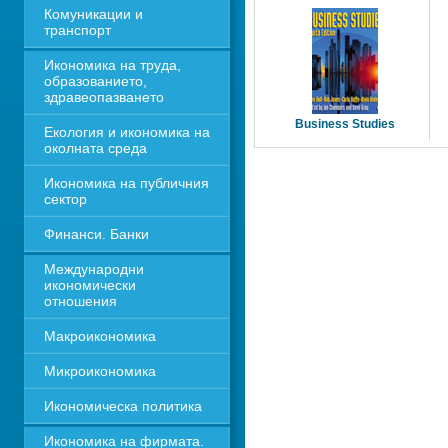
Комуникации и 
транспорт
Икономика на труда, 
образованието, 
здравеопазването
Business Studies 
Екология и икономика на 
околната среда
Икономика на публичния 
сектор
Финанси. Банки
Международни 
икономически 
отношения
Макроикономика
Микроикономика
Икономическа политика
Икономика на фирмата. 