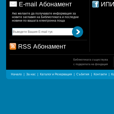
E-mail Абонамент
ИПИ
Ако желаете да получавате информация за 
новите заглавия на Библиотеката и последни 
новини по вашата електронна поща
RSS Абонамент
Библиотеката съществува
с подкрепата на фондация
Начало
|
За нас
|
Каталог и Резервация
|
Събития
|
Контакти
|
К