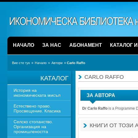
НАЧАЛО
ЗА НАС
АБОНАМЕНТ
КАТАЛОГ 
Вие сте тук
» 
Начало
» 
Автори
» 
Carlo Raffo 
CARLO RAFFO 
КАТАЛОГ
История на 
икономическата мисъл
ЗА АВТОРА
Естествено право. 
Dr Carlo Raffo
is a Programme Dir
Просвещение. Класика
Селско стопанство. 
КНИГИ ОТ ТОЗИ 
Организация на 
промишлеността