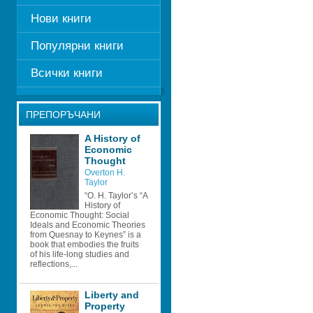
Нови книги
Популярни книги
Всички книги
ПРЕПОРЪЧАНИ
A History of 
Economic 
Thought
Overton H. 
Taylor
“O. H. Taylor’s “A 
History of 
Economic Thought: Social 
Ideals and Economic Theories 
from Quesnay to Keynes” is a 
book that embodies the fruits 
of his life-long studies and 
reflections,...
Liberty and 
Property