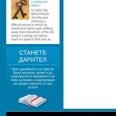
Ludwig von 
Mises
In 1956, the 
Mont Pelerin 
Society was 
entering a 
difficult period in which its 
intellectual lights were drifting 
away from liberalism of the old 
school. Ludwig von Mises 
used his speech that year to...
СТАНЕТЕ 
ДАРИТЕЛ
Чрез даряването на сума по 
Ваше желание, можете да 
подпомогнете набавянето на 
нови заглавия и подобряване 
на предоставяните от нас 
услуги