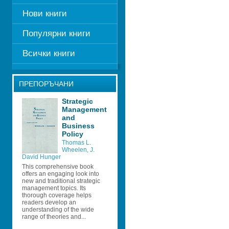
Нови книги
Популярни книги
Всички книги
ПРЕПОРЪЧАНИ
Strategic 
Management 
and 
Business 
Policy 
Thomas L. 
Wheelen
, 
J. 
David Hunger
This comprehensive book 
offers an engaging look into 
new and traditional strategic 
management topics. Its 
thorough coverage helps 
readers develop an 
understanding of the wide 
range of theories and...