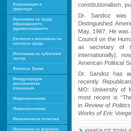
constitutionalism, pu
Комуникации и 
транспорт
Dr. Sandoz was t
Икономика на труда, 
Distinguished Americ
образованието, 
здравеопазването
May, 1987. He was a
Council on the Huma
Екология и икономика на 
околната среда
as secretary of 
Икономика на публичния 
internationally), n
сектор
American Political S
Финанси. Банки
Dr. Sandoz has au
Международни 
recently 
Republica
икономически 
отношения
MO: University of M
most recent is “The
Макроикономика
in 
Review of Politics
Микроикономика
Works of Eric Voege
Икономическа политика
Икономика на фирмата. 
КНИГИ ОТ ТОЗИ 