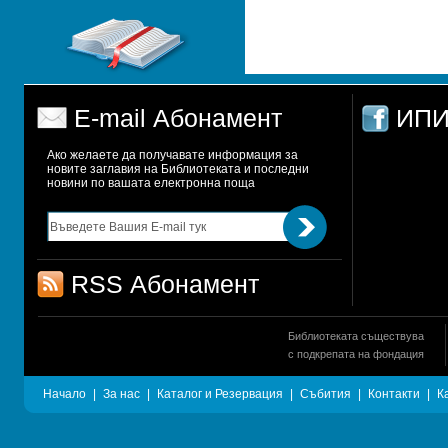
E-mail Абонамент
ИПИ
Ако желаете да получавате информация за 
новите заглавия на Библиотеката и последни 
новини по вашата електронна поща
RSS Абонамент
Библиотеката съществува
с подкрепата на фондация
Начало
|
За нас
|
Каталог и Резервация
|
Събития
|
Контакти
|
К