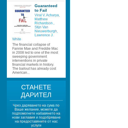
Guaranteed 
to Fail
Viral V. Acharya
, 
Matthew 
Richardson 
, 
Stijn Van 
Nieuwerburgh
, 
Lawrence J. 
White
The financial collapse of 
Fannie Mae and Freddie Mac 
in 2008 led to one of the most 
sweeping government 
interventions in private 
financial markets in history. 
The bailout has already cost 
American...
СТАНЕТЕ 
ДАРИТЕЛ
Чрез даряването на сума по 
Ваше желание, можете да 
подпомогнете набавянето на 
нови заглавия и подобряване 
на предоставяните от нас 
услуги