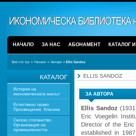
НАЧАЛО
ЗА НАС
АБОНАМЕНТ
КАТАЛОГ 
Вие сте тук
» 
Начало
» 
Автори
» 
Ellis Sandoz
ELLIS SANDOZ
КАТАЛОГ
История на 
икономическата мисъл
ЗА АВТОРА
Естествено право. 
Ellis Sandoz 
(1931-
Просвещение. Класика
Eric Voegelin Insti
Селско стопанство. 
Director of the Eric
Организация на 
промишлеността
established in 1987