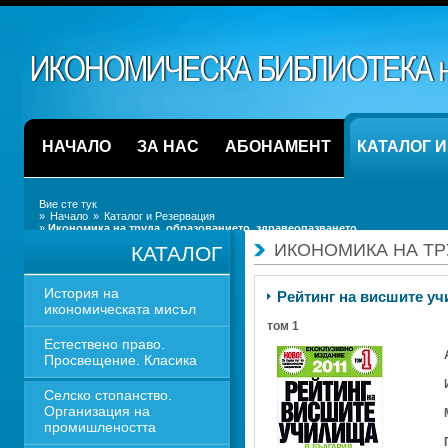
НАЧАЛО
ЗА НАС
АБОНАМЕНТ
КАТАЛОГ 
Вие сте тук
» 
Начало
» 
Каталог и Резервация
» 
Икономика на труда, образованието, здравеопазването
ИКОНОМИКА НА ТР
КАТАЛОГ
История на 
Рейтинг на висшите уч
икономическата мисъл
том 1 
Естествено право. 
Просвещение. Класика
Селско стопанство. 
Организация на 
промишлеността