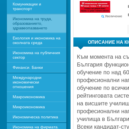
Комуникации и 
транспорт
Увеличение
Икономика на труда, 
образованието, 
здравеопазването
Екология и икономика на 
ОПИСАНИЕ НА К
околната среда
Икономика на публичния 
Към момента на съ
сектор
България функцион
Финанси. Банки
обучение по над 60
Международни 
професионални нап
икономически 
отношения
обучение по всичк
рейтинговата систе
Макроикономика
на висшите училищ
Микроикономика
професионални нап
Икономическа политика
училища в Българи
Всеки кандидат-сту
Икономика на фирмата. 