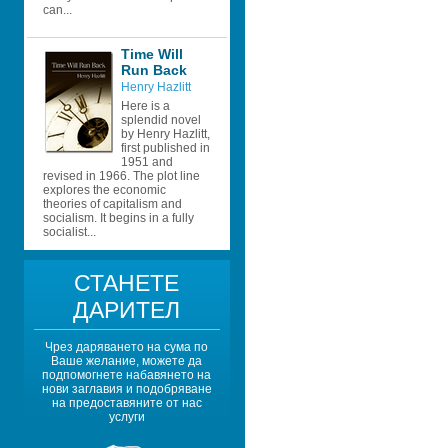
can...
Time Will 
Run Back
Henry Hazlitt
Here is a 
splendid novel 
by Henry Hazlitt, 
first published in 
1951 and 
revised in 1966. The plot line 
explores the economic 
theories of capitalism and 
socialism. It begins in a fully 
socialist...
СТАНЕТЕ 
ДАРИТЕЛ
Чрез даряването на сума по 
Ваше желание, можете да 
подпомогнете набавянето на 
нови заглавия и подобряване 
на предоставяните от нас 
услуги