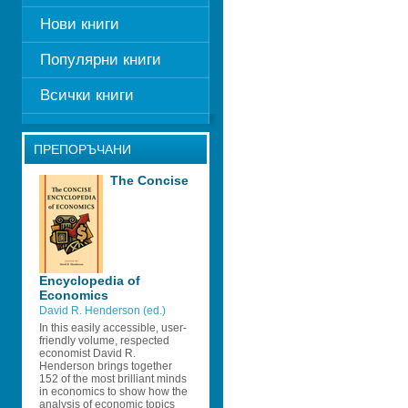
Нови книги
Популярни книги
Всички книги
ПРЕПОРЪЧАНИ
The Concise 
Encyclopedia of 
Economics
David R. Henderson (ed.)
In this easily accessible, user-
friendly volume, respected 
economist David R. 
Henderson brings together 
152 of the most brilliant minds 
in economics to show how the 
analysis of economic topics 