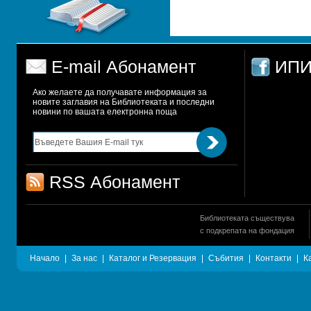
E-mail Абонамент
ИПИ
Ако желаете да получавате информация за 
новите заглавия на Библиотеката и последни 
новини по вашата електронна поща
RSS Абонамент
Библиотеката съществува
с подкрепата на фондация
Начало
|
За нас
|
Каталог и Резервация
|
Събития
|
Контакти
|
К