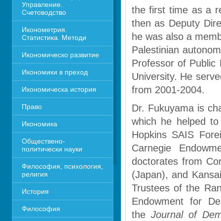
Управление. 
the first time as a 
Счетоводство
then as Deputy Direc
Иконометрия. 
he was also a member
Статистика. Методи
Palestinian autono
Икономическо развитие
Professor of Public 
Икономики в преход
University. He serve
from 2001-2004. 
Икономическа история
Право
Dr. Fukuyama is chai
which he helped to
Икономика 
Hopkins SAIS Foreig
Обществено-
Carnegie Endowme
политически науки
doctorates from Con
Философия, психология, 
(Japan), and Kansai
религия
Trustees of the Ran
История
Endowment for Dem
Философия
the 
Journal of De