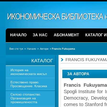
НАЧАЛО
ЗА НАС
АБОНАМЕНТ
КАТАЛОГ 
Вие сте тук
» 
Начало
» 
Автори
» 
Francis Fukuyama 
FRANCIS FUKUYAMA
КАТАЛОГ
История на 
икономическата мисъл
ЗА АВТОРА
Естествено право. 
Francis Fukuyam
Просвещение. Класика
Spogli Institute for 
Селско стопанство. 
Democracy, Develop
Организация на 
промишлеността
comes to Stanford fr