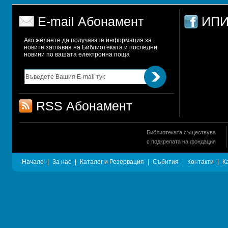
E-mail Абонамент
ИПИ
Ако желаете да получавате информация за 
новите заглавия на Библиотеката и последни 
новини по вашата електронна поща
RSS Абонамент
Библиотеката съществува
с подкрепата на фондация
Начало
|
За нас
|
Каталог и Резервация
|
Събития
|
Контакти
|
К