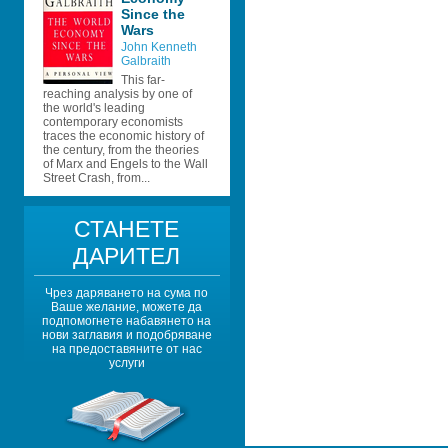
Since the 
Wars 
John Kenneth 
Galbraith
This far-
reaching analysis by one of 
the world's leading 
contemporary economists 
traces the economic history of 
the century, from the theories 
of Marx and Engels to the Wall 
Street Crash, from...
СТАНЕТЕ 
ДАРИТЕЛ
Чрез даряването на сума по 
Ваше желание, можете да 
подпомогнете набавянето на 
нови заглавия и подобряване 
на предоставяните от нас 
услуги