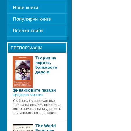
Нови книги
Популярни книги
Всички книги
ПРЕПОРЪЧАНИ
Теория на 
парите, 
банковото 
дело и 
финансовите пазари
Фредерик Мишкин
Учебникът е написан въз 
основа на няколко принципа, 
които помагат на студентите 
при усвояването на тази...
The World 
Economy 