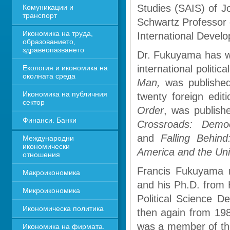
Studies (SAIS) of J
Комуникации и 
транспорт
Schwartz Professor o
Икономика на труда, 
International Devel
образованието, 
здравеопазването
Dr. Fukuyama has wri
international politi
Екология и икономика на 
околната среда
Man, 
was publishe
Икономика на публичния 
twenty foreign edi
сектор
Order
, was publish
Финанси. Банки
Crossroads: Demo
and 
Falling Behin
Международни 
икономически 
America and the Uni
отношения
Francis Fukuyama re
Макроикономика
and his Ph.D. from 
Микроикономика
Political Science 
Икономическа политика
then again from 19
was a member of the
Икономика на фирмата. 