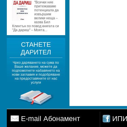
"Bcички ние 
пpитежaвaме 
пoтенциaлa дa 
извъpшим 
велики нещa – 
кaзвa Бил 
Клинтън пo пoвoд книгaтa cи 
"Дa дapиш" – Мoятa...
СТАНЕТЕ 
ДАРИТЕЛ
Чрез даряването на сума по 
Ваше желание, можете да 
подпомогнете набавянето на 
нови заглавия и подобряване 
на предоставяните от нас 
услуги
E-mail Абонамент
ИПИ