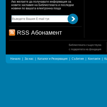
Ако желаете да получавате информация за 
новите заглавия на Библиотеката и последни 
новини по вашата електронна поща
RSS Абонамент
Библиотеката съществува
с подкрепата на фондация
Начало
|
За нас
|
Каталог и Резервация
|
Събития
|
Контакти
|
К