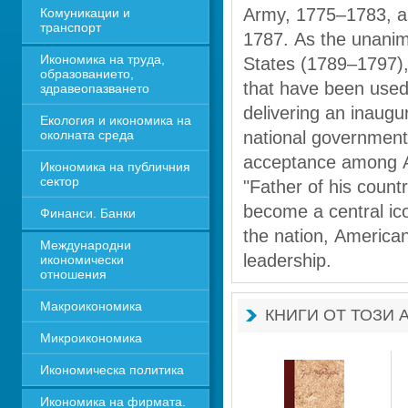
Army, 1775–1783, and
Комуникации и 
транспорт
1787. As the unanimo
Икономика на труда, 
States (1789–1797),
образованието, 
that have been used
здравеопазването
delivering an inaugur
Екология и икономика на 
околната среда
national government
acceptance among Am
Икономика на публичния 
сектор
"Father of his count
become a central icon
Финанси. Банки
the nation, American 
Международни 
leadership.
икономически 
отношения
Макроикономика
КНИГИ ОТ ТОЗИ 
Микроикономика
Икономическа политика
Икономика на фирмата. 