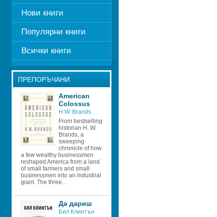
Нови книги
Популярни книги
Всички книги
ПРЕПОРЪЧАНИ
American 
Colossus
H.W. Brands 
From bestselling 
historian H. W. 
Brands, a 
sweeping 
chronicle of how 
a few wealthy businessmen 
reshaped America from a land 
of small farmers and small 
businessmen into an industrial 
giant. The three...
Да дариш
Бил Клинтън