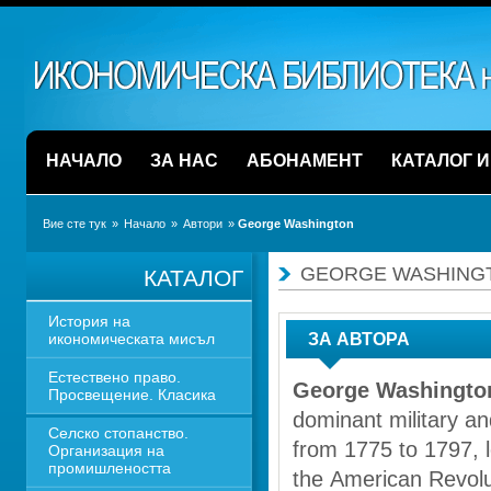
НАЧАЛО
ЗА НАС
АБОНАМЕНТ
КАТАЛОГ 
Вие сте тук
» 
Начало
» 
Автори
» 
George Washington
GEORGE WASHING
КАТАЛОГ
История на 
икономическата мисъл
ЗА АВТОРА
Естествено право. 
George Washingto
Просвещение. Класика
dominant military an
Селско стопанство. 
from 1775 to 1797, l
Организация на 
промишлеността
the American Revolu