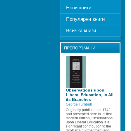
Нови книги
Популярни книги
Всички книги
ПРЕПОРЪЧАНИ
Observations upon 
Liberal Education, in All 
its Branches 
George Turnbull 
Originally published in 1742 
and presented here in its first 
modern edition, Observations 
upon Liberal Education is a 
significant contribution to the 
Scottish Enlightenment and 