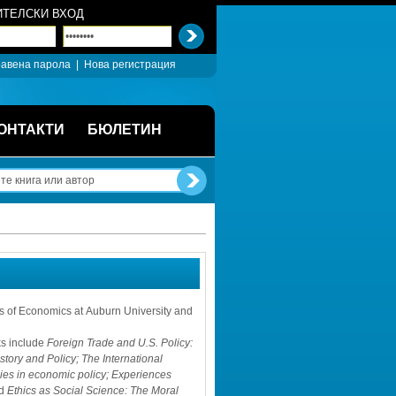
ТЕЛСКИ ВХОД
авена парола
| 
Нова регистрация
ОНТАКТИ
БЮЛЕТИН
s of Economics at Auburn University and 
s include 
Foreign Trade and U.S. Policy: 
tory and Policy; The International 
es in economic policy; Experiences 
d 
Ethics as Social Science: The Moral 