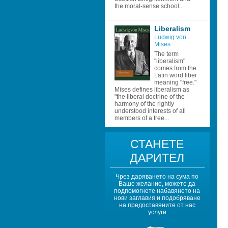
the moral-sense school...
Liberalism
Ludwig von 
Mises
The term 
"liberalism" 
comes from the 
Latin word liber 
meaning "free." 
Mises defines liberalism as 
"the liberal doctrine of the 
harmony of the rightly 
understood interests of all 
members of a free...
СТАНЕТЕ 
ДАРИТЕЛ
Чрез даряването на сума по 
Ваше желание, можете да 
подпомогнете набавянето на 
нови заглавия и подобряване 
на предоставяните от нас 
услуги