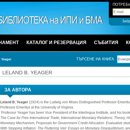
ПОТРЕБИ
Забр
НАМЕНТ
КАТАЛОГ И РЕЗЕРВАЦИЯ
СЪБИТИЯ
К
ТЪРСЕНЕ НА КНИГА
 Yeager
LELAND B. YEAGER
ЗА АВТОРА
Leland B. Yeager
(1924) is the Ludwig von Mises Distinguished Professor Emeritu
Professor Emeritus at the University of Virginia.
Professor Yeager has been Vice President of the Interlingua Institute, and his book
The Case for Free International Trade; International Monetary Relations: Theory, His
Monetary Mechanism; Proposals for Government Credit Allocation: Evaluative studi
With Stopping Inflation; The Fluttering Veil: Essays on Monetary Disequilibrium
; an