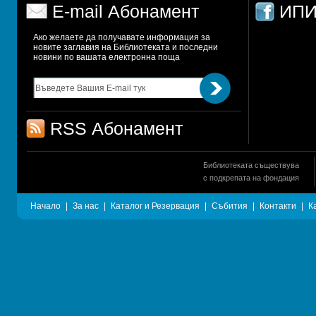
E-mail Абонамент
ИПИ
Ако желаете да получавате информация за 
новите заглавия на Библиотеката и последни 
новини по вашата електронна поща
RSS Абонамент
Библиотеката съществува
с подкрепата на фондация
Начало
|
За нас
|
Каталог и Резервация
|
Събития
|
Контакти
|
К