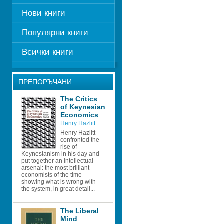
Нови книги
Популярни книги
Всички книги
ПРЕПОРЪЧАНИ
The Critics 
of Keynesian 
Economics
Henry Hazlitt
Henry Hazlitt 
confronted the 
rise of 
Keynesianism in his day and 
put together an intellectual 
arsenal: the most brilliant 
economists of the time 
showing what is wrong with 
the system, in great detail...
The Liberal 
Mind