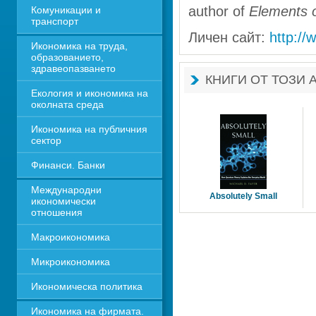
author of 
Elements 
Комуникации и 
транспорт
Личен сайт: 
http://
Икономика на труда, 
образованието, 
здравеопазването
КНИГИ ОТ ТОЗИ 
Екология и икономика на 
околната среда
Икономика на публичния 
сектор
Финанси. Банки
Международни 
Absolutely Small
икономически 
отношения
Макроикономика
Микроикономика
Икономическа политика
Икономика на фирмата. 