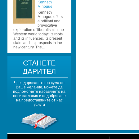
Kenneth 
Minogue
Kenneth 
Minogue offers 
a brilliant and 
provocative 
exploration of liberalism in the 
Western world today: its roots 
and its influences, its present 
state, and its prospects in the 
new century. The...
СТАНЕТЕ 
ДАРИТЕЛ
Чрез даряването на сума по 
Ваше желание, можете да 
подпомогнете набавянето на 
нови заглавия и подобряване 
на предоставяните от нас 
услуги