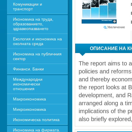
Комуникации и 
транспорт
Икономика на труда, 
образованието, 
Увеличение
здравеопазването
Екология и икономика на 
околната среда
ОПИСАНИЕ НА К
Икономика на публичния 
сектор
The report aims to as
Финанси. Банки
policies and reforms
and thereby economic gro
Международни 
икономически 
the report looks at 
отношения
development, and R&D and inn
Макроикономика
arranged along a tim
Микроикономика
implications of the 
also briefly explored
Икономическа политика
Икономика на фирмата. 