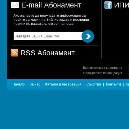
E-mail Абонамент
ИПИ
Ако желаете да получавате информация за 
новите заглавия на Библиотеката и последни 
новини по вашата електронна поща
RSS Абонамент
Библиотеката съществува
с подкрепата на фондация
Начало
|
За нас
|
Каталог и Резервация
|
Събития
|
Контакти
|
К