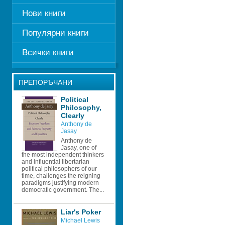
Нови книги
Популярни книги
Всички книги
ПРЕПОРЪЧАНИ
Political 
Philosophy, 
Clearly
Anthony de 
Jasay
Anthony de 
Jasay, one of 
the most independent thinkers 
and influential libertarian 
political philosophers of our 
time, challenges the reigning 
paradigms justifying modern 
democratic government. The...
Liar's Poker
Michael Lewis