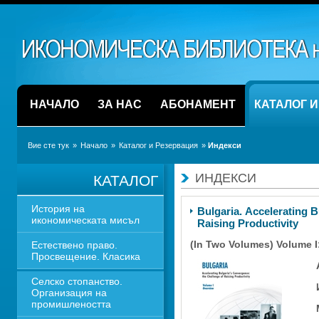
НАЧАЛО
ЗА НАС
АБОНАМЕНТ
КАТАЛОГ 
Вие сте тук
» 
Начало
» 
Каталог и Резервация
» 
Индекси
ИНДЕКСИ
КАТАЛОГ
История на 
Bulgaria. Accelerating B
икономическата мисъл
Raising Productivity 
(In Two Volumes) Volume I:
Естествено право. 
Просвещение. Класика
Селско стопанство. 
Организация на 
промишлеността