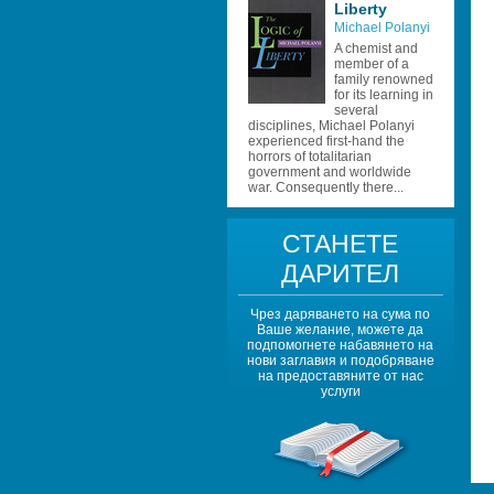
Liberty
Michael Polanyi 
A chemist and 
member of a 
family renowned 
for its learning in 
several 
disciplines, Michael Polanyi 
experienced first-hand the 
horrors of totalitarian 
government and worldwide 
war. Consequently there...
СТАНЕТЕ 
ДАРИТЕЛ
Чрез даряването на сума по 
Ваше желание, можете да 
подпомогнете набавянето на 
нови заглавия и подобряване 
на предоставяните от нас 
услуги