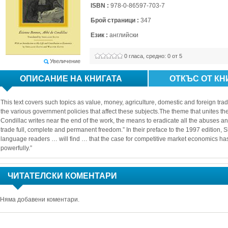
ISBN :
978-0-86597-703-7
Брой страници :
347
Език :
английски
0
гласа, средно: 
0
от 5
Увеличение
ОПИСАНИЕ НА КНИГАТА
ОТКЪС ОТ КН
This text covers such topics as value, money, agriculture, domestic and foreign trade,
the various government policies that affect these subjects.The theme that unites thes
Condillac writes near the end of the work, the means to eradicate all the abuses and
trade full, complete and permanent freedom.” In their preface to the 1997 edition, S
language readers … will find … that the case for competitive market economics ha
powerfully.”
ЧИТАТЕЛСКИ КОМЕНТАРИ
Няма добавени коментари.