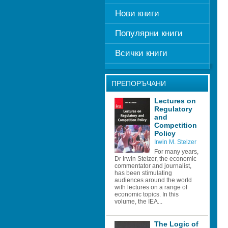
Нови книги
Популярни книги
Всички книги
ПРЕПОРЪЧАНИ
Lectures on 
Regulatory 
and 
Competition 
Policy 
Irwin M. Stelzer
For many years, 
Dr Irwin Stelzer, the economic 
commentator and journalist, 
has been stimulating 
audiences around the world 
with lectures on a range of 
economic topics. In this 
volume, the IEA...
The Logic of 