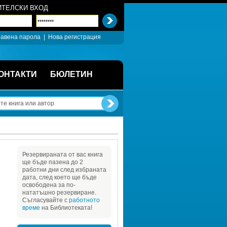
ТЕЛСКИ ВХОД
авена парола
| 
Нова регистрация
ОНТАКТИ
БЮЛЕТИН
Резервираната от вас книга 
ще бъде пазена до 2 
работни дни след избраната 
дата, след което ще бъде 
освободена за по-
нататъшно резервиране. 
Съгласувайте с 
работното 
време
на Библиотеката!