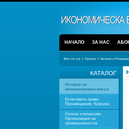
НАЧАЛО
ЗА НАС
АБО
Вие сте тук
» 
Начало
» 
Каталог и Резерва
КАТАЛОГ
История на 
икономическата мисъл
Естествено право. 
Просвещение. Класика
Селско стопанство. 
Организация на 
промишлеността