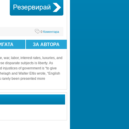
0
Коментара
ИГАТА
ЗА АВТОРА
 war, labor, interest rates, luxuries, and 
e disparate subjects is liberty. As 
 injustices of government is “to give 
helagh and Walter Eltis wrote, “English 
s rarely been presented more 