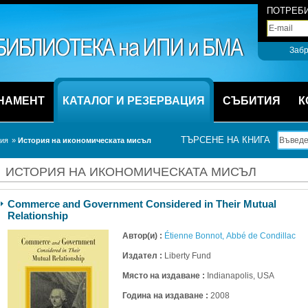
ПОТРЕБИ
Забр
НАМЕНТ
КАТАЛОГ И РЕЗЕРВАЦИЯ
СЪБИТИЯ
К
ТЪРСЕНЕ НА КНИГА
ция
» 
История на икономическата мисъл
ИСТОРИЯ НА ИКОНОМИЧЕСКАТА МИСЪЛ
Commerce and Government Considered in Their Mutual 
Relationship
Автор(и) :
Étienne Bonnot, Abbé de Condillac 
Издател :
Liberty Fund
Място на издаване :
Indianapolis, USA
Година на издаване :
2008