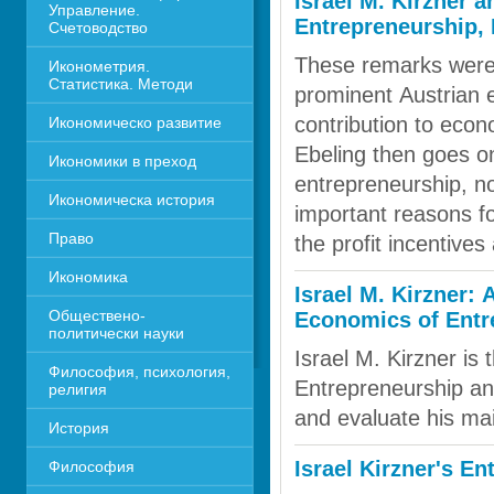
Israel M. Kirzner a
Управление. 
Entrepreneurship, 
Счетоводство
These remarks were w
Иконометрия. 
Статистика. Методи
prominent Austrian e
contribution to econo
Икономическо развитие
Ebeling then goes on
Икономики в преход
entrepreneurship, not
Икономическа история
important reasons fo
Право
the profit incentives
Икономика 
Israel M. Kirzner: 
Обществено-
Economics of Entr
политически науки
Israel M. Kirzner is 
Философия, психология, 
Entrepreneurship an
религия
and evaluate his mai
История
Israel Kirzner's E
Философия