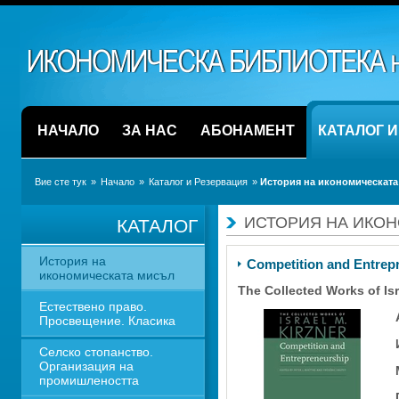
НАЧАЛО
ЗА НАС
АБОНАМЕНТ
КАТАЛОГ 
Вие сте тук
» 
Начало
» 
Каталог и Резервация
» 
История на икономическата
ИСТОРИЯ НА ИКО
КАТАЛОГ
История на 
Competition and Entrep
икономическата мисъл
The Collected Works of Israe
Естествено право. 
Просвещение. Класика
Селско стопанство. 
Организация на 
промишлеността