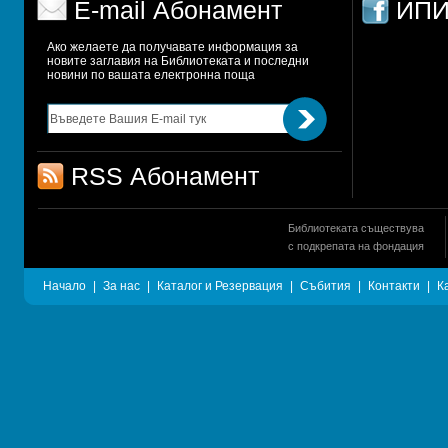
E-mail Абонамент
ИПИ
Ако желаете да получавате информация за 
новите заглавия на Библиотеката и последни 
новини по вашата електронна поща
RSS Абонамент
Библиотеката съществува
с подкрепата на фондация
Начало
|
За нас
|
Каталог и Резервация
|
Събития
|
Контакти
|
К