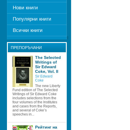
Нови книги
Популярни книги
Всички книги
ПРЕПОРЪЧАНИ
The Selected 
Writings of 
Sir Edward 
Coke, Vol. II 
Sir Edward 
Coke
The new Liberty 
Fund edition of The Selected 
Writings of Sir Edward Coke 
includes selections from the 
four volumes of the Institutes 
and cases from the Reports, 
and several of Coke’s 
speeches in...
Рейтинг на 