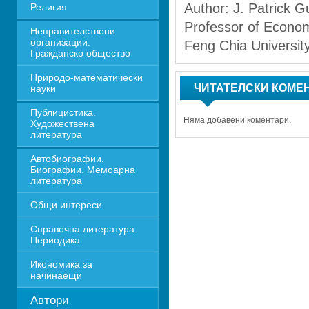
Author: J. Patrick G
Религия
Professor of Econom
Неправителствени 
организации. 
Feng Chia Universit
Гражданско общество
Природо-математически 
ЧИТАТЕЛСКИ КОМЕ
науки
Публицистика. 
Няма добавени коментари.
Художествена 
литература
Автобиографии. 
Биографии. Мемоарна 
литература
Общи интереси
Справочна литература. 
Периодика
Икономика за 
начинаещи
Автори