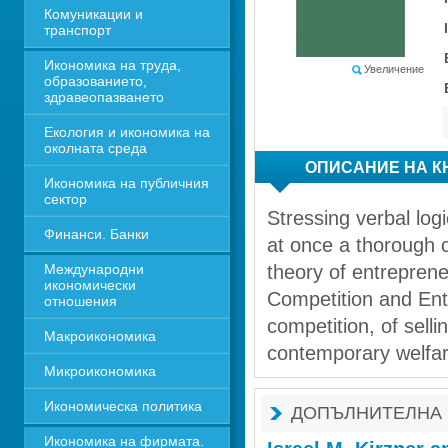
Комуникации и 
транспорт
Икономика на труда, 
Увеличение
образованието, 
здравеопазването
Екология и икономика на 
околната среда
ОПИСАНИЕ НА К
Икономика на публичния 
сектор
Stressing verbal log
Финанси. Банки
at once a thorough c
Международни 
theory of entreprene
икономически 
Competition and Entr
отношения
competition, of sell
Макроикономика
contemporary welfa
Микроикономика
Икономическа политика
ДОПЪЛНИТЕЛНА
Икономика на фирмата. 