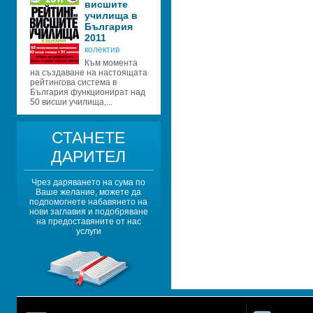
висшите 
училища в 
България 
2011
колектив
Към момента 
на създаване на настоящата 
рейтингова система в 
България функционират над 
50 висши училища,...
СТАНЕТЕ 
ДАРИТЕЛ
Чрез даряването на сума по 
Ваше желание, можете да 
подпомогнете набавянето на 
нови заглавия и подобряване 
на предоставяните от нас 
услуги