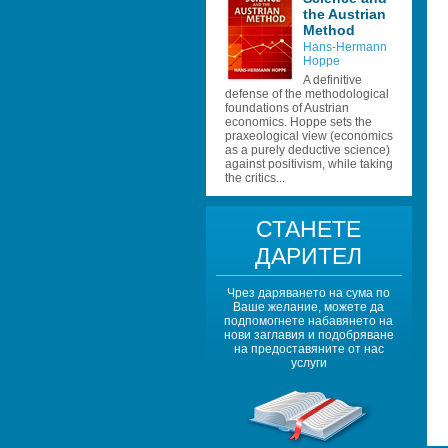
the Austrian 
Method 
Hans-Hermann 
Hoppe 
A definitive 
defense of the methodological 
foundations of Austrian 
economics. Hoppe sets the 
praxeological view (economics 
as a purely deductive science) 
against positivism, while taking 
the critics...
СТАНЕТЕ 
ДАРИТЕЛ
Чрез даряването на сума по 
Ваше желание, можете да 
подпомогнете набавянето на 
нови заглавия и подобряване 
на предоставяните от нас 
услуги