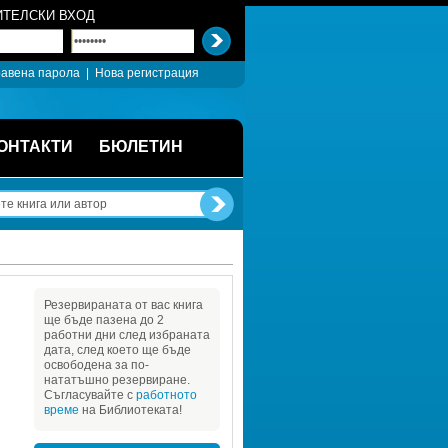
ТЕЛСКИ ВХОД
авена парола
| 
Нова регистрация
ОНТАКТИ
БЮЛЕТИН
Резервираната от вас книга 
ще бъде пазена до 2 
работни дни след избраната 
дата, след което ще бъде 
освободена за по-
нататъшно резервиране. 
Съгласувайте с 
работното 
време
на Библиотеката!