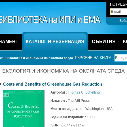
ПОТРЕБИ
Забр
НАМЕНТ
КАТАЛОГ И РЕЗЕРВАЦИЯ
СЪБИТИЯ
К
ТЪРСЕНЕ НА КНИГА
ция
» 
Екология и икономика на околната среда
ЕКОЛОГИЯ И ИКОНОМИКА НА ОКОЛНАТА СРЕДА
Costs and Benefits of Greenhouse Gas Reduction
Автор(и) :
Thomas C. Schelling
Издател :
The AEI Press
Място на издаване :
Washington, USA
Година на издаване :
1998
ISBN :
0-8447-7114-7