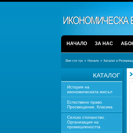
НАЧАЛО
ЗА НАС
АБО
Вие сте тук
» 
Начало
» 
Каталог и Резерва
КАТАЛОГ
История на 
икономическата мисъл
Естествено право. 
Просвещение. Класика
Селско стопанство. 
Организация на 
промишлеността