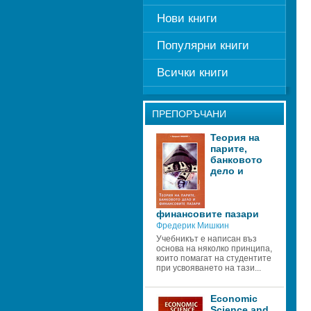
Нови книги
Популярни книги
Всички книги
ПРЕПОРЪЧАНИ
Теория на 
парите, 
банковото 
дело и 
финансовите пазари
Фредерик Мишкин
Учебникът е написан въз 
основа на няколко принципа, 
които помагат на студентите 
при усвояването на тази...
Economic 
Science and 