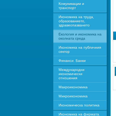
Комуникации и 
транспорт
Икономика на труда, 
образованието, 
здравеопазването
Екология и икономика на 
околната среда
Икономика на публичния 
сектор
Финанси. Банки
Международни 
икономически 
отношения
Макроикономика
Микроикономика
Икономическа политика
Икономика на фирмата. 