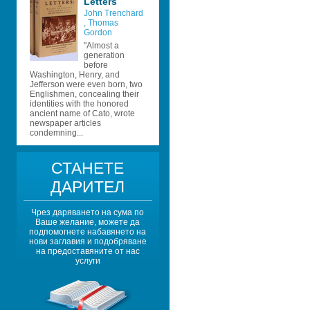
Letters
John Trenchard 
, 
Thomas 
Gordon 
"Almost a 
generation 
before 
Washington, Henry, and 
Jefferson were even born, two 
Englishmen, concealing their 
identities with the honored 
ancient name of Cato, wrote 
newspaper articles 
condemning...
СТАНЕТЕ 
ДАРИТЕЛ
Чрез даряването на сума по 
Ваше желание, можете да 
подпомогнете набавянето на 
нови заглавия и подобряване 
на предоставяните от нас 
услуги