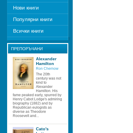
Нови книги
Популярни книги
Всички книги
ПРЕПОРЪЧАНИ
Alexander 
Hamilton
Ron Chernow
The 20th 
century was not 
kind to 
Alexander 
Hamilton. His 
fame peaked early, spurred by 
Henry Cabot Lodge's admiring 
biography (1882) and by 
Republican eulogists as 
diverse as Theodore 
Roosevelt and...
Cato's 