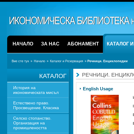
НАЧАЛО
ЗА НАС
АБОНАМЕНТ
КАТАЛОГ 
Вие сте тук
» 
Начало
» 
Каталог и Резервация
» 
Речници. Енциклопедии
РЕЧНИЦИ. ЕНЦИК
КАТАЛОГ
История на 
English Usage
икономическата мисъл
Естествено право. 
Просвещение. Класика
Селско стопанство. 
Организация на 
промишлеността