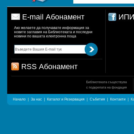
E-mail Абонамент
ИПИ
Ако желаете да получавате информация за 
новите заглавия на Библиотеката и последни 
новини по вашата електронна поща
RSS Абонамент
Библиотеката съществува
с подкрепата на фондация
Начало
|
За нас
|
Каталог и Резервация
|
Събития
|
Контакти
|
К