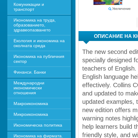
Комуникации и 
транспорт
Увеличение
Икономика на труда, 
образованието, 
здравеопазването
ОПИСАНИЕ НА К
Екология и икономика на 
околната среда
The new second edit
Икономика на публичния 
specially designed f
сектор
teachers of English.
Финанси. Банки
English language hel
Международни 
effectively. Collins
икономически 
and updated to make 
отношения
updated examples, ta
Макроикономика
new edition offers 
Микроикономика
warning notes highli
Икономическа политика
help learners build t
friendly style, and 
Икономика на фирмата. 