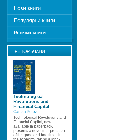
Нови книги
Популярни книги
Всички книги
ПРЕПОРЪЧАНИ
Technological 
Revolutions and 
Financial Capital
Carlota Perez
Technological Revolutions and 
Financial Capital, now 
available in paperback, 
presents a novel interpretation 
of the good and bad times in 
the economy, taking a long-