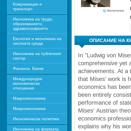
Комуникации и 
транспорт
Увеличение
Икономика на труда, 
образованието, 
здравеопазването
Екология и икономика на 
ОПИСАНИЕ НА К
околната среда
Икономика на публичния 
In "Ludwig von Mise
сектор
comprehensive yet ac
Финанси. Банки
achievements. At a t
that Mises’ work is 
Международни 
икономически 
economics has been 
отношения
been entirely consist
Макроикономика
performance of state
Микроикономика
Mises’ Austrian theo
economics professio
Икономическа политика
explains why his wor
Икономика на фирмата. 