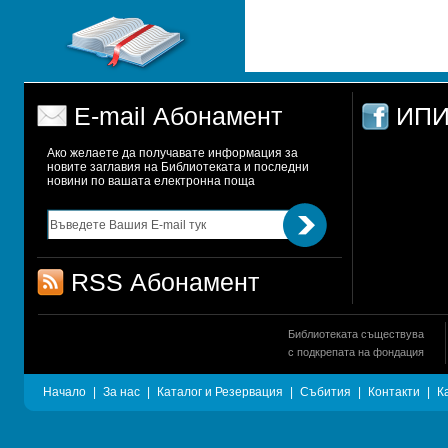
E-mail Абонамент
ИПИ
Ако желаете да получавате информация за 
новите заглавия на Библиотеката и последни 
новини по вашата електронна поща
RSS Абонамент
Библиотеката съществува
с подкрепата на фондация
Начало
|
За нас
|
Каталог и Резервация
|
Събития
|
Контакти
|
К