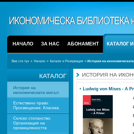
НАЧАЛО
ЗА НАС
АБОНАМЕНТ
КАТАЛОГ 
Вие сте тук
» 
Начало
» 
Каталог и Резервация
» 
История на икономическата
ИСТОРИЯ НА ИКО
КАТАЛОГ
История на 
Ludwig von Mises - A P
икономическата мисъл
Естествено право. 
Просвещение. Класика
Селско стопанство. 
Организация на 
промишлеността