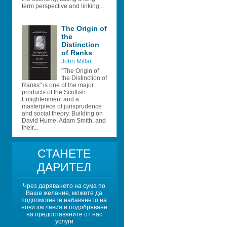
term perspective and linking...
The Origin of 
the 
Distinction 
of Ranks 
John Millar
"The Origin of 
the Distinction of 
Ranks" is one of the major 
products of the Scottish 
Enlightenment and a 
masterpiece of jurisprudence 
and social theory. Building on 
David Hume, Adam Smith, and 
their...
СТАНЕТЕ 
ДАРИТЕЛ
Чрез даряването на сума по 
Ваше желание, можете да 
подпомогнете набавянето на 
нови заглавия и подобряване 
на предоставяните от нас 
услуги