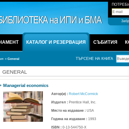
ПОТРЕБИ
Забр
НАМЕНТ
КАТАЛОГ И РЕЗЕРВАЦИЯ
СЪБИТИЯ
К
ТЪРСЕНЕ НА КНИГА
ция
» 
General
GENERAL
Managerial economics
Автор(и) :
Robert McCormick
Издател :
Prentice Hall, Inc.
Място на издаване :
USA
Година на издаване :
1993
ISBN :
0-13-544750-Х