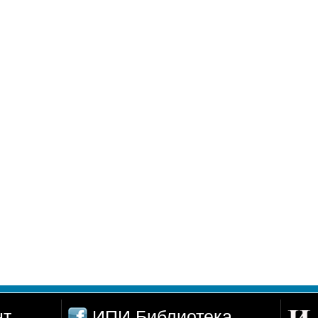
нт
ИПИ Библиотека