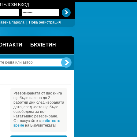
ТЕЛСКИ ВХОД
авена парола
| 
Нова регистрация
ОНТАКТИ
БЮЛЕТИН
Резервираната от вас книга 
ще бъде пазена до 2 
работни дни след избраната 
дата, след което ще бъде 
освободена за по-
нататъшно резервиране. 
Съгласувайте с 
работното 
време
на Библиотеката!