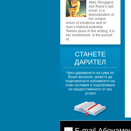
Atlas Shrugged, 
Ayn Rand’s last 
novel, is a 
dramatization of 
her unique 
vision of existence and of 
man’s highest potential. 
Twelve years in the writing, it is 
her masterwork. Is the pursuit 
of...
СТАНЕТЕ 
ДАРИТЕЛ
Чрез даряването на сума по 
Ваше желание, можете да 
подпомогнете набавянето на 
нови заглавия и подобряване 
на предоставяните от нас 
услуги
E-mail Абонаме