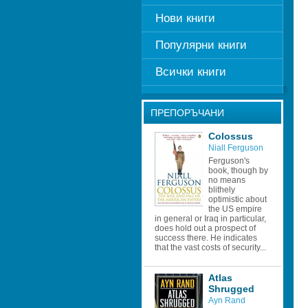
Нови книги
Популярни книги
Всички книги
ПРЕПОРЪЧАНИ
Colossus
Niall Ferguson 
Ferguson's 
book, though by 
no means 
blithely 
optimistic about 
the US empire 
in general or Iraq in particular, 
does hold out a prospect of 
success there. He indicates 
that the vast costs of security...
Atlas 
Shrugged
Ayn Rand