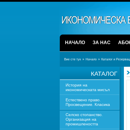
НАЧАЛО
ЗА НАС
АБО
Вие сте тук
» 
Начало
» 
Каталог и Резерва
КАТАЛОГ
История на 
икономическата мисъл
Естествено право. 
Просвещение. Класика
Селско стопанство. 
Организация на 
промишлеността