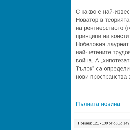
С какво е най-изве
Новатор в теорията
на рентиерството (r
принципи на консти
Нобеловия лауреат 
най-четените трудо
война. А „хипотезат
Тълок” са определи
нови пространства 
Пълната новина
Новини:
121 - 130 от общо 149