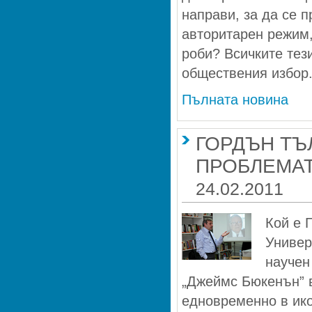
направи, за да се 
авторитарен режим,
роби? Всичките тез
обществения избор
Пълната новина
ГОРДЪН ТЪ
ПРОБЛЕМАТ
24.02.2011
Кой е 
Универ
научен
„Джеймс Бюкенън” в
едновременно в ико