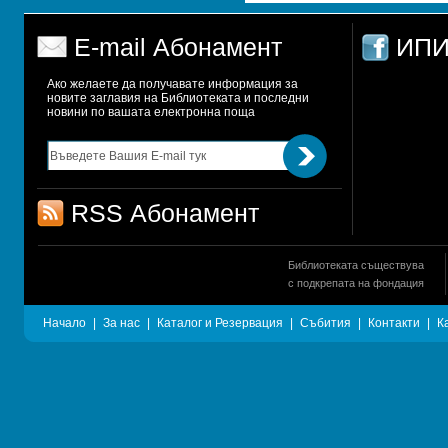
E-mail Абонамент
ИПИ
Ако желаете да получавате информация за 
новите заглавия на Библиотеката и последни 
новини по вашата електронна поща
RSS Абонамент
Библиотеката съществува
с подкрепата на фондация
Начало
|
За нас
|
Каталог и Резервация
|
Събития
|
Контакти
|
К