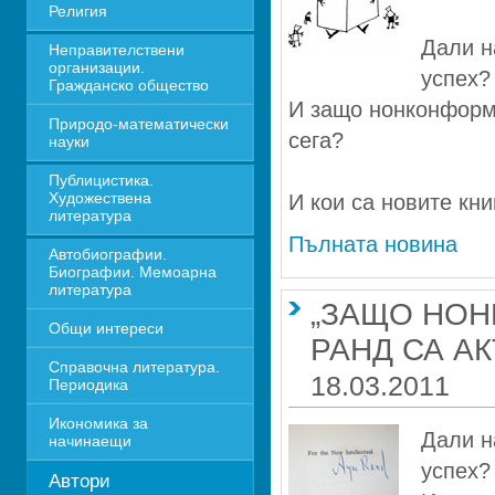
Религия
Дали н
Неправителствени 
организации. 
успех?
Гражданско общество
И защо нонконформи
Природо-математически 
сега? 
науки
Публицистика. 
Художествена 
И кои са новите кни
литература
Пълната новина
Автобиографии. 
Биографии. Мемоарна 
литература
„ЗАЩО НОН
Общи интереси
Справочна литература. 
18.03.2011
Периодика
Икономика за 
Дали н
начинаещи
успех?
Автори