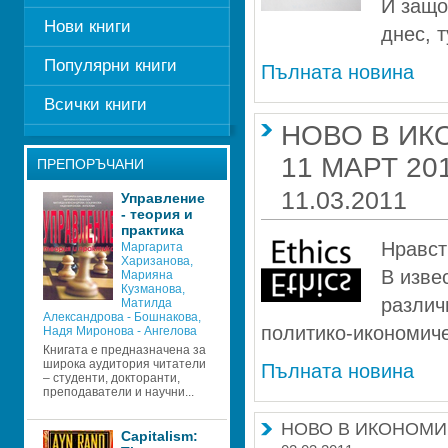
И защо
Нови книги
днес, т
Популярни книги
Пълната новина
Всички книги
НОВО В ИК
11 МАРТ 20
ПРЕПОРЪЧАНИ
11.03.2011
Управление 
- теория и 
практика
Нравст
Маргарита 
Харизанова
, 
В изве
Марияна 
Кузманова
, 
различ
Матилда 
Александрова - Бошнакова
, 
политико-икономиче
Надя Миронова - Ангелова
Книгата е предназначена за 
широка аудитория читатели 
Пълната новина
– студенти, докторанти, 
преподаватели и научни...
НОВО В ИКОНОМИЧ
Capitalism: 