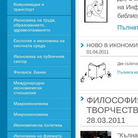
Комуникации и 
на Инф
транспорт
библио
Икономика на труда, 
образованието, 
Пълнат
здравеопазването
Екология и икономика на 
НОВО В ИКОНОМИЧ
околната среда
01.04.2011
Икономика на публичния 
сектор
Две събития
Финанси. Банки
Пълната н
Международни 
икономически 
отношения
ФИЛОСОФИЯ
Макроикономика
ТВОРЧЕСТВ
Микроикономика
28.03.2011
Икономическа политика
"Кълна
Икономика на фирмата. 