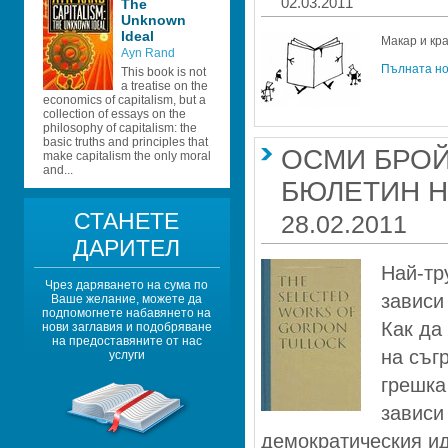
02.03.2011
The 
Unknown 
Ideal
Макар и кра
Ayn Rand
Пълната н
This book is not 
a treatise on the 
economics of capitalism, but a 
collection of essays on the 
philosophy of capitalism: the 
basic truths and principles that 
ОСМИ БРОЙ
make capitalism the only moral 
and...
БЮЛЕТИН Н
СТАНЕТЕ 
28.02.2011
ДАРИТЕЛ
Най-тр
Чрез даряването на сума по 
зависи
Ваше желание, можете да 
подпомогнете набавянето на 
Как да
нови заглавия и подобряване 
на предоставяните от нас 
на съг
услуги
грешка
зависи
демократическия ид