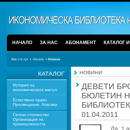
НАЧАЛО
ЗА НАС
АБОНАМЕНТ
КАТАЛОГ 
Вие сте тук
» 
Начало
» 
Новини
НОВИНИ
КАТАЛОГ
ДЕВЕТИ БР
История на 
икономическата мисъл
БЮЛЕТИН Н
Естествено право. 
БИБЛИОТЕК
Просвещение. Класика
01.04.2011
Селско стопанство. 
Организация на 
промишлеността
Да, 1 а