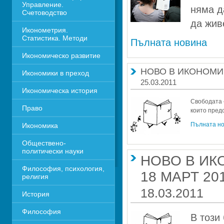
Управление. 
няма д
Счетоводство
да жив
Иконометрия. 
Статистика. Методи
Пълната новина
Икономическо развитие
НОВО В ИКОНОМИЧ
Икономики в преход
25.03.2011
Икономическа история
Свободата –
Право
които пред
Пълната н
Икономика 
Обществено-
политически науки
НОВО В ИК
Философия, психология, 
18 МАРТ 20
религия
18.03.2011
История
Философия
В този