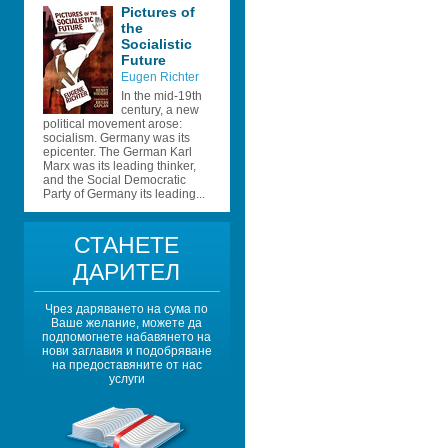
Pictures of 
the 
Socialistic 
Future 
Eugen Richter 
In the mid-19th 
century, a new 
political movement arose: 
socialism. Germany was its 
epicenter. The German Karl 
Marx was its leading thinker, 
and the Social Democratic 
Party of Germany its leading...
СТАНЕТЕ 
ДАРИТЕЛ
Чрез даряването на сума по 
Ваше желание, можете да 
подпомогнете набавянето на 
нови заглавия и подобряване 
на предоставяните от нас 
услуги