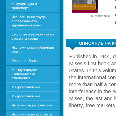
Комуникации и 
транспорт
Увеличение
Икономика на труда, 
образованието, 
здравеопазването
Екология и икономика на 
околната среда
ОПИСАНИЕ НА К
Икономика на публичния 
сектор
Published in 1944, 
Финанси. Банки
Mises's first book wr
Международни 
States. In this volu
икономически 
the international con
отношения
more than half a cen
Макроикономика
interference in the 
Микроикономика
Mises, the last and 
liberty, free market
Икономическа политика
Икономика на фирмата. 