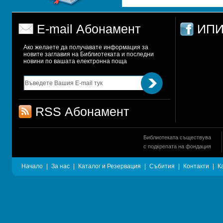
E-mail Абонамент
ИПИ
Ако желаете да получавате информация за 
новите заглавия на Библиотеката и последни 
новини по вашата електронна поща
RSS Абонамент
Библиотеката съществува
с подкрепата на фондация
Начало
|
За нас
|
Каталог и Резервация
|
Събития
|
Контакти
|
К