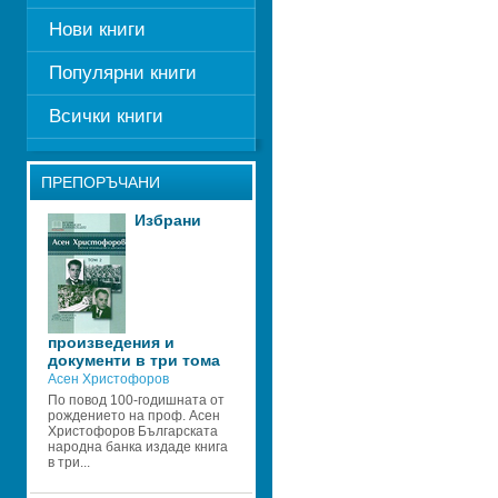
Нови книги
Популярни книги
Всички книги
ПРЕПОРЪЧАНИ
Избрани 
произведения и 
документи в три тома
Асен Христофоров
По повод 100-годишната от 
рождението на проф. Асен 
Христофоров Българската 
народна банка издаде книга 
в три...