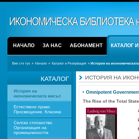
НАЧАЛО
ЗА НАС
АБОНАМЕНТ
КАТАЛОГ 
Вие сте тук
» 
Начало
» 
Каталог и Резервация
» 
История на икономическата
ИСТОРИЯ НА ИКО
КАТАЛОГ
История на 
Omnipotent Governmen
икономическата мисъл
The Rise of the Total State
Естествено право. 
Просвещение. Класика
Селско стопанство. 
Организация на 
промишлеността