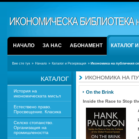
НАЧАЛО
ЗА НАС
АБОНАМЕНТ
КАТАЛОГ 
Вие сте тук
» 
Начало
» 
Каталог и Резервация
» 
Икономика на публичния се
ИКОНОМИКА НА ПУ
КАТАЛОГ
История на 
On the Brink
икономическата мисъл
Inside the Race to Stop th
Естествено право. 
Просвещение. Класика
Селско стопанство. 
Организация на 
промишлеността