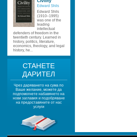
Civility
Edward Shils
Edward Shils 
(1910–1995) 
was one of the 
leading 
intellectual 
defenders of freedom in the 
twentieth century. Learned in 
history, politics, literature, 
economics, theology, and legal 
history, he...
СТАНЕТЕ 
ДАРИТЕЛ
Чрез даряването на сума по 
Ваше желание, можете да 
подпомогнете набавянето на 
нови заглавия и подобряване 
на предоставяните от нас 
услуги