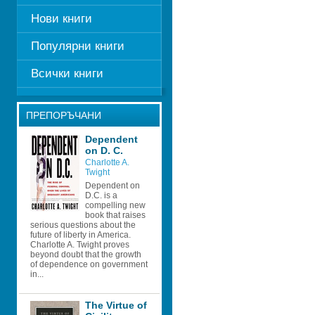
Нови книги
Популярни книги
Всички книги
ПРЕПОРЪЧАНИ
Dependent 
on D. C.
Charlotte A. 
Twight
Dependent on 
D.C. is a 
compelling new 
book that raises 
serious questions about the 
future of liberty in America. 
Charlotte A. Twight proves 
beyond doubt that the growth 
of dependence on government 
in...
The Virtue of 