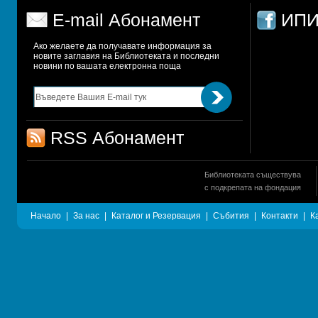
E-mail Абонамент
ИПИ
Ако желаете да получавате информация за 
новите заглавия на Библиотеката и последни 
новини по вашата електронна поща
RSS Абонамент
Библиотеката съществува
с подкрепата на фондация
Начало
|
За нас
|
Каталог и Резервация
|
Събития
|
Контакти
|
К