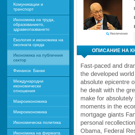
Комуникации и 
транспорт
Икономика на труда, 
образованието, 
здравеопазването
Увеличение
Екология и икономика на 
околната среда
ОПИСАНИЕ НА К
Икономика на публичния 
сектор
Fast-paced and dramat
Финанси. Банки
the developed world 
Международни 
absolute epicentre o
икономически 
he dealt with the gre
отношения
make for absolutely 
Макроикономика
moments in the econo
Микроикономика
mortgage giants Fan
personal recollectio
Икономическа политика
Obama, Federal Res
Икономика на фирмата. 