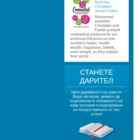
Nicholas 
Christakis
, 
James Fowler 
Renowned 
scientists 
Christakis and 
Fowler present 
compelling evidence for our 
profound influence on one 
another's tastes, health, 
wealth, happiness, beliefs, 
even weight, as they explain 
how social...
СТАНЕТЕ 
ДАРИТЕЛ
Чрез даряването на сума по 
Ваше желание, можете да 
подпомогнете набавянето на 
нови заглавия и подобряване 
на предоставяните от нас 
услуги