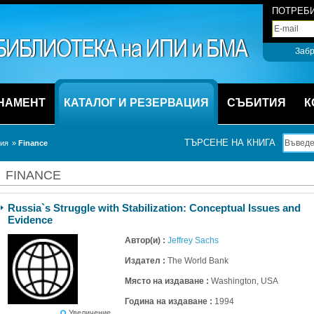
ПОТРЕБИ
Забр
НАМЕНТ
КАТАЛОГ И РЕЗЕРВАЦИЯ
СЪБИТИЯ
К
ТЪРСЕНЕ НА КНИГА
ция
» 
Finance
FINANCE
Russia`s Struggle with Stabilization: Conceptual Issues and 
Evidence
Автор(и) :
Jeffrey Sachs
Издател :
The World Bank
Място на издаване :
Washington, USA
Година на издаване :
1994
Увеличение