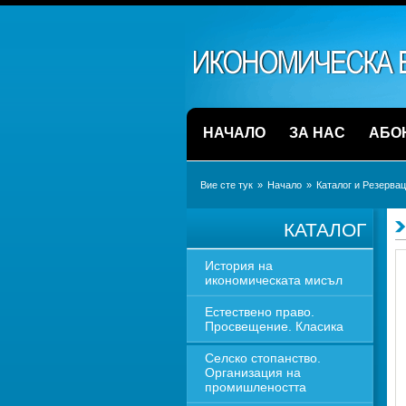
НАЧАЛО
ЗА НАС
АБО
Вие сте тук
» 
Начало
» 
Каталог и Резерва
КАТАЛОГ
История на 
икономическата мисъл
Естествено право. 
Просвещение. Класика
Селско стопанство. 
Организация на 
промишлеността