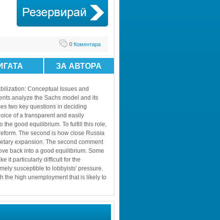
0
Коментара
ИГАТА
ЗА АВТОРА
bilization: Conceptual Issues and 
ents analyze the Sachs model and its 
ses two key questions in deciding 
oice of a transparent and easily 
e good equilibrium. To fulfill this role, 
eform. The second is how close Russia 
monetary expansion. The second comment 
move back into a good equilibrium. Some 
t particularly difficult for the 
mely susceptible to lobbyists' pressure. 
 the high unemployment that is likely to 