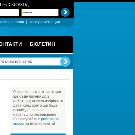
ТЕЛСКИ ВХОД
авена парола
| 
Нова регистрация
ОНТАКТИ
БЮЛЕТИН
Резервираната от вас книга 
ще бъде пазена до 2 
работни дни след избраната 
дата, след което ще бъде 
освободена за по-
нататъшно резервиране. 
Съгласувайте с 
работното 
време
на Библиотеката!