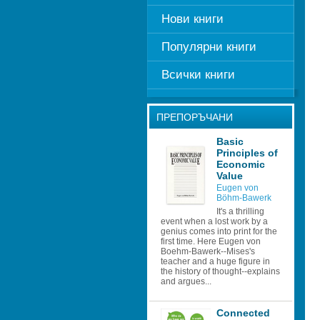
Нови книги
Популярни книги
Всички книги
ПРЕПОРЪЧАНИ
Basic 
Principles of 
Economic 
Value
Eugen von 
Böhm-Bawerk 
It's a thrilling 
event when a lost work by a 
genius comes into print for the 
first time. Here Eugen von 
Boehm-Bawerk--Mises's 
teacher and a huge figure in 
the history of thought--explains 
and argues...
Connected 