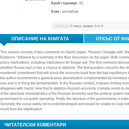
Брой страници :
62
Език :
английски
0
гласа, средно: 
0
от 5
ОПИСАНИЕ НА КНИГАТА
ОТКЪС ОТ КН
This volume consists of two comments on Sachs' paper, "Russia's Struggle with Sta
Evidence," followed by a summary of the floor discussion on the paper. Both comm
policy implications, including implications for foreign aid. The first comment discus
whether Russia had or has a chance to stabilize. The first question concerns the ch
monitored commitment that will shock the economy back from the bad equilibrium to th
the author recommends a general price liberalization complemented by monetary r
was and is to fixing the fundamentals. In the Russian context, it means limiting 
disagrees with Sachs' view that to stabilize Russia's economy, it simply needs to 
of the structural characteristics of the Russian economy and the political system make i
government to cut public spending. Firstly, the structure of the governments is extre
Secondly, the social safety net is underdeveloped and would be unable to cope with
result from the stabilization.
ЧИТАТЕЛСКИ КОМЕНТАРИ