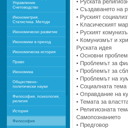
• Руската религиоз
Управление. 
Счетоводство
• Създаването на р
• Руският социали
Иконометрия. 
Статистика. Методи
• Класическият ма
• Руският комуниз
Икономическо развитие
• Комунизмът и хр
Икономики в преход
Руската идея
Икономическа история
• Основни проблем
Право
• Проблемът за фи
• Проблемът за сб
Икономика 
• Проблемът на ху
Обществено-
• Социалната тема
политически науки
• Оправдание на к
Философия, психология, 
религия
• Темата за властт
• Религиозната тем
История
Самопознанието
Философия
• Предговор