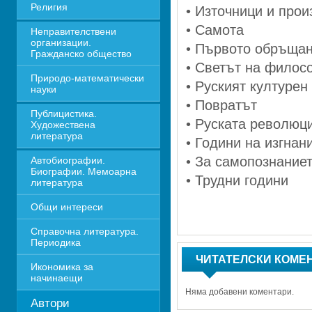
Религия
• Източници и прои
• Самота
Неправителствени 
организации. 
• Първото обръща
Гражданско общество
• Светът на филос
Природо-математически 
• Руският културен
науки
• Повратът
Публицистика. 
• Руската революц
Художествена 
литература
• Години на изгнан
• За самопознаниет
Автобиографии. 
Биографии. Мемоарна 
• Трудни години
литература
Общи интереси
Справочна литература. 
Периодика
ЧИТАТЕЛСКИ КОМЕ
Икономика за 
начинаещи
Няма добавени коментари.
Автори