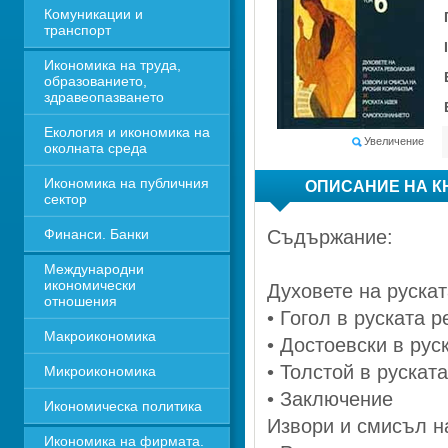
Комуникации и 
транспорт
Икономика на труда, 
образованието, 
здравеопазването
Екология и икономика на 
Увеличение
околната среда
Икономика на публичния 
ОПИСАНИЕ НА К
сектор
Финанси. Банки
Съдържание:
Международни 
икономически 
Духовете на руска
отношения
• Гогол в руската 
Макроикономика
• Достоевски в ру
• Толстой в рускат
Микроикономика
• Заключение
Икономическа политика
Извори и смисъл н
Икономика на фирмата. 