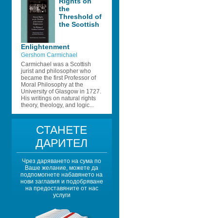
Rights on 
the 
Threshold of 
the Scottish 
Enlightenment 
Gershom Carmichael
Carmichael was a Scottish 
jurist and philosopher who 
became the first Professor of 
Moral Philosophy at the 
University of Glasgow in 1727. 
His writings on natural rights 
theory, theology, and logic...
СТАНЕТЕ 
ДАРИТЕЛ
Чрез даряването на сума по 
Ваше желание, можете да 
подпомогнете набавянето на 
нови заглавия и подобряване 
на предоставяните от нас 
услуги