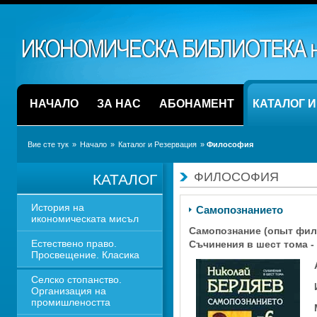
НАЧАЛО
ЗА НАС
АБОНАМЕНТ
КАТАЛОГ 
Вие сте тук
» 
Начало
» 
Каталог и Резервация
» 
Философия
ФИЛОСОФИЯ
КАТАЛОГ
История на 
Самопознанието 
икономическата мисъл
Самопознание (опыт фил
Естествено право. 
Съчинения в шест тома - 
Просвещение. Класика
Селско стопанство. 
Организация на 
промишлеността