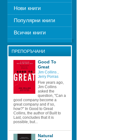
Нови книги
Популярни книги
Всички книги
ПРЕПОРЪЧАНИ
Good To 
Great 
Jim Collins 
, 
Jerry Porras
Five years ago, 
Jim Collins 
asked the 
question, "Can a 
good company become a 
great company and if so, 
how?" In Good to Great 
Collins, the author of Built to 
Last, concludes that it is 
possible, but...
Natural 