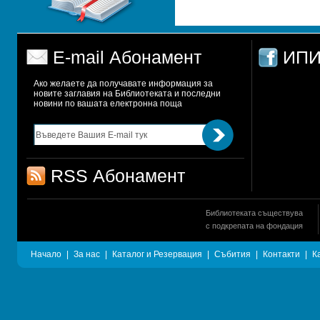
E-mail Абонамент
ИПИ
Ако желаете да получавате информация за 
новите заглавия на Библиотеката и последни 
новини по вашата електронна поща
RSS Абонамент
Библиотеката съществува
с подкрепата на фондация
Начало
|
За нас
|
Каталог и Резервация
|
Събития
|
Контакти
|
К