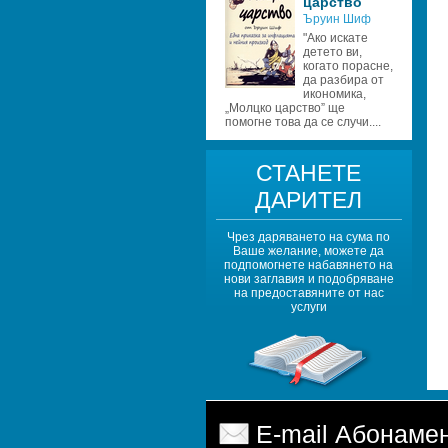
царство 
Ъруин Шиф
"Ако искате 
детето ви, 
когато порасне, 
да разбира от 
икономика, 
„Молцко царство” ще 
помогне това да се случи....
СТАНЕТЕ 
ДАРИТЕЛ
Чрез даряването на сума по 
Ваше желание, можете да 
подпомогнете набавянето на 
нови заглавия и подобряване 
на предоставяните от нас 
услуги
E-mail Абонаме