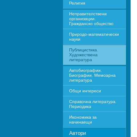
Религия
Неправителствени 
организации. 
Гражданско общество
Природо-математически 
науки
Публицистика. 
Художествена 
литература
Автобиографии. 
Биографии. Мемоарна 
литература
Общи интереси
Справочна литература. 
Периодика
Икономика за 
начинаещи
Автори