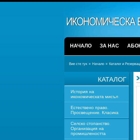
НАЧАЛО
ЗА НАС
АБО
Вие сте тук
» 
Начало
» 
Каталог и Резерва
КАТАЛОГ
История на 
икономическата мисъл
Естествено право. 
Просвещение. Класика
Селско стопанство. 
Организация на 
промишлеността