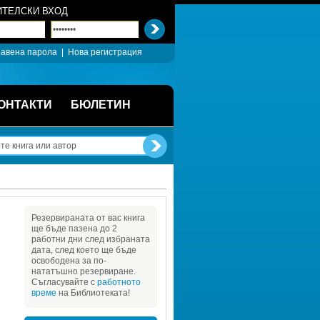
ТЕЛСКИ ВХОД
авена парола
| 
Нова регистрация
ОНТАКТИ
БЮЛЕТИН
Резервираната от вас книга 
ще бъде пазена до 2 
работни дни след избраната 
дата, след което ще бъде 
освободена за по-
нататъшно резервиране. 
Съгласувайте с 
работното 
време
на Библиотеката!