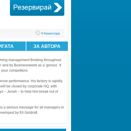
0
Коментара
ИГАТА
ЗА АВТОРА
sforming management thinking throughout 
 and by Businessweek as a 'genius'. It 
 your competitors. 
ove performance. His factory is rapidly 
 will be closed by corporate HQ, with 
s – Jonah – to help him break out of 
ins a serious message for all managers in 
veloped by Eli Goldratt. 