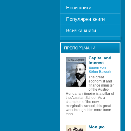
Нови книги
Популярни книги
Всички книги
ПРЕПОРЪЧАНИ
Capital and 
Interest 
Eugen von 
Böhm-Bawerk 
The great 
economist and 
finance minister 
of the Austro-
Hungarian Empire is a pillar of 
the Austrian School. As a 
champion of the new 
marginalist school, this great 
work brought him more fame 
than...
Молцко 