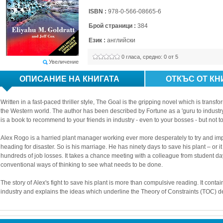
ISBN :
978-0-566-08665-6 
Брой страници :
384
Език :
английски
0
гласа, средно: 
0
от 5
Увеличение
ОПИСАНИЕ НА КНИГАТА
ОТКЪС ОТ КН
Written in a fast-paced thriller style, The Goal is the gripping novel which is tran
the Western world. The author has been described by Fortune as a 'guru to industry'
is a book to recommend to your friends in industry - even to your bosses - but not to
Alex Rogo is a harried plant manager working ever more desperately to try and impr
heading for disaster. So is his marriage. He has ninety days to save his plant – or it
hundreds of job losses. It takes a chance meeting with a colleague from student day
conventional ways of thinking to see what needs to be done. 
The story of Alex's fight to save his plant is more than compulsive reading. It conta
industry and explains the ideas which underline the Theory of Constraints (TOC) de