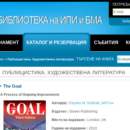
ПОТРЕБИ
Забр
НАМЕНТ
КАТАЛОГ И РЕЗЕРВАЦИЯ
СЪБИТИЯ
К
ТЪРСЕНЕ НА КНИГА
ция
» 
Публицистика. Художествена литература
ПУБЛИЦИСТИКА. ХУДОЖЕСТВЕНА ЛИТЕРАТУРА
The Goal
A Process of Ongoing Improvement 
Автор(и) :
Eliyahu M. Goldratt
, 
Jeff Cox
Издател :
Gower Publishing 
Място на издаване :
London, UK 
Година на издаване :
2010