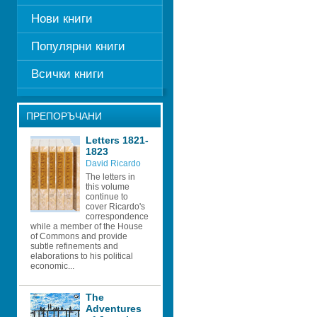
Нови книги
Популярни книги
Всички книги
ПРЕПОРЪЧАНИ
Letters 1821-
1823
David Ricardo 
The letters in 
this volume 
continue to 
cover Ricardo's 
correspondence 
while a member of the House 
of Commons and provide 
subtle refinements and 
elaborations to his political 
economic...
The 
Adventures 