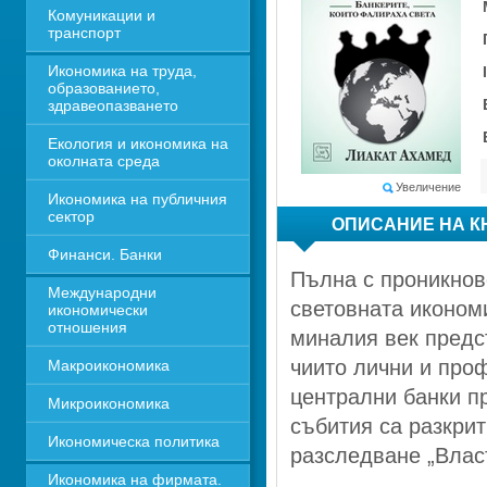
Комуникации и 
транспорт
Икономика на труда, 
образованието, 
здравеопазването
Екология и икономика на 
околната среда
Увеличение
Икономика на публичния 
сектор
ОПИСАНИЕ НА К
Финанси. Банки
Пълна с проникнов
Международни 
световната икономи
икономически 
отношения
миналия век предс
чиито лични и про
Макроикономика
централни банки пр
Микроикономика
събития са разкрит
Икономическа политика
разследване „Влас
Икономика на фирмата. 