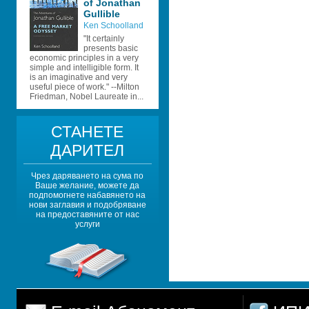
of Jonathan 
Gullible 
Ken Schoolland
"It certainly 
presents basic 
economic principles in a very 
simple and intelligible form. It 
is an imaginative and very 
useful piece of work." --Milton 
Friedman, Nobel Laureate in...
СТАНЕТЕ 
ДАРИТЕЛ
Чрез даряването на сума по 
Ваше желание, можете да 
подпомогнете набавянето на 
нови заглавия и подобряване 
на предоставяните от нас 
услуги