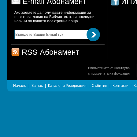
E-mail Абонамент
ИПИ
Ако желаете да получавате информация за 
новите заглавия на Библиотеката и последни 
новини по вашата електронна поща
RSS Абонамент
Библиотеката съществува
с подкрепата на фондация
Начало
|
За нас
|
Каталог и Резервация
|
Събития
|
Контакти
|
К