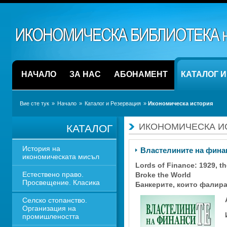
НАЧАЛО
ЗА НАС
АБОНАМЕНТ
КАТАЛОГ 
Вие сте тук
» 
Начало
» 
Каталог и Резервация
» 
Икономическа история
ИКОНОМИЧЕСКА И
КАТАЛОГ
История на 
Властелините на фина
икономическата мисъл
Lords of Finance: 1929, t
Естествено право. 
Broke the World 
Просвещение. Класика
Банкерите, които фалирах
Селско стопанство. 
Организация на 
промишлеността