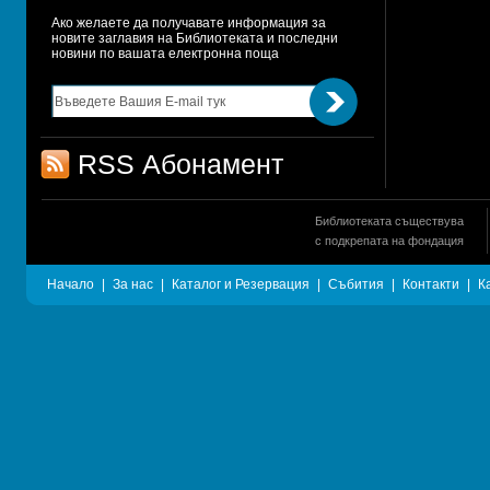
Ако желаете да получавате информация за 
новите заглавия на Библиотеката и последни 
новини по вашата електронна поща
RSS Абонамент
Библиотеката съществува
с подкрепата на фондация
Начало
|
За нас
|
Каталог и Резервация
|
Събития
|
Контакти
|
К