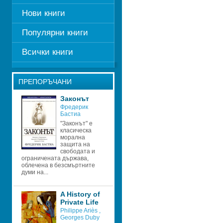
Нови книги
Популярни книги
Всички книги
ПРЕПОРЪЧАНИ
Законът
Фредерик 
Бастиа
"Законът" е 
класическа 
морална 
защита на 
свободата и 
ограничената държава, 
облечена в безсмъртните 
думи на...
A History of 
Private Life
Philippe Ariès 
, 
Georges Duby 