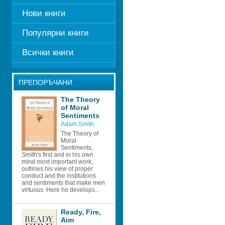
Нови книги
Популярни книги
Всички книги
ПРЕПОРЪЧАНИ
The Theory 
of Moral 
Sentiments
Adam Smith
The Theory of 
Moral 
Sentiments, 
Smith's first and in his own 
mind most important work, 
outlines his view of proper 
conduct and the institutions 
and sentiments that make men 
virtuous. Here he develops...
Ready, Fire, 
Aim