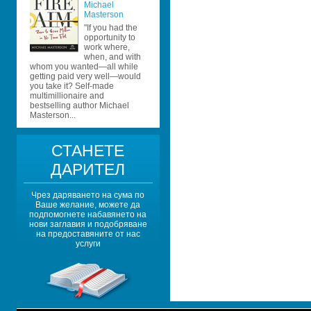
Michael 
Masterson
"If you had the 
opportunity to 
work where, 
when, and with 
whom you wanted—all while 
getting paid very well—would 
you take it? Self-made 
multimillionaire and 
bestselling author Michael 
Masterson...
СТАНЕТЕ 
ДАРИТЕЛ
Чрез даряването на сума по 
Ваше желание, можете да 
подпомогнете набавянето на 
нови заглавия и подобряване 
на предоставяните от нас 
услуги