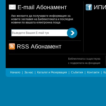
E-mail Абонамент
ИПИ
Ако желаете да получавате информация за 
новите заглавия на Библиотеката и последни 
новини по вашата електронна поща
RSS Абонамент
Библиотеката съществува
с подкрепата на фондация
Начало
|
За нас
|
Каталог и Резервация
|
Събития
|
Контакти
|
К