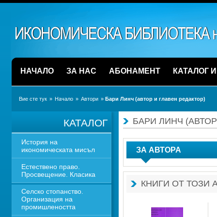
НАЧАЛО
ЗА НАС
АБОНАМЕНТ
КАТАЛОГ 
Вие сте тук
» 
Начало
» 
Автори
» 
Бари Линч (автор и главен редактор)
БАРИ ЛИНЧ (АВТОР
КАТАЛОГ
История на 
икономическата мисъл
ЗА АВТОРА
Естествено право. 
Просвещение. Класика
КНИГИ ОТ ТОЗИ 
Селско стопанство. 
Организация на 
промишлеността