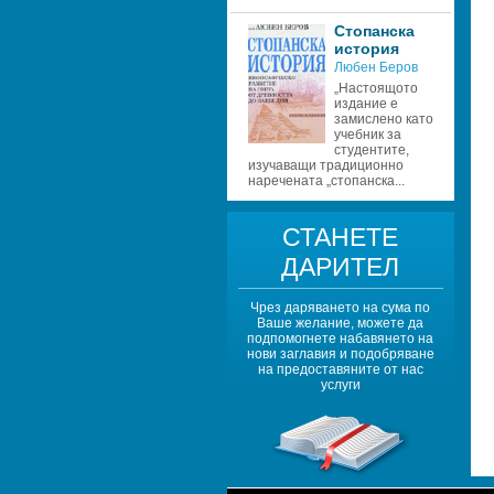
Стопанска 
история
Любен Беров 
„Настоящото 
издание е 
замислено като 
учебник за 
студентите, 
изучаващи традиционно 
наречената „стопанска...
СТАНЕТЕ 
ДАРИТЕЛ
Чрез даряването на сума по 
Ваше желание, можете да 
подпомогнете набавянето на 
нови заглавия и подобряване 
на предоставяните от нас 
услуги