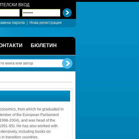
ТЕЛСКИ ВХОД
авена парола
| 
Нова регистрация
ОНТАКТИ
БЮЛЕТИН
conomics, from which he graduated in 
 Member of the European Parliament 
1998-2004), and was head of the 
991-95). He has also worked with 
tensively, including books on 
in transition countries.