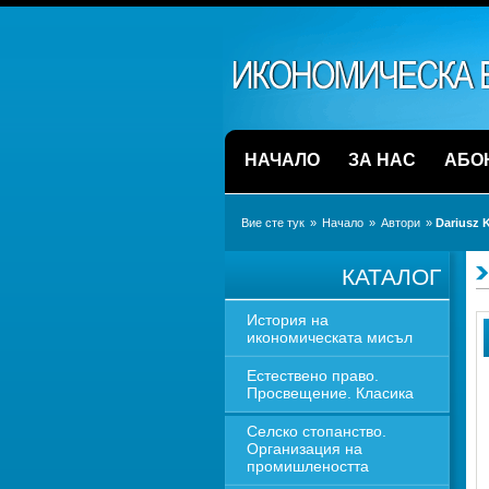
НАЧАЛО
ЗА НАС
АБО
Вие сте тук
» 
Начало
» 
Автори
» 
Dariusz K
КАТАЛОГ
История на 
икономическата мисъл
Естествено право. 
Просвещение. Класика
Селско стопанство. 
Организация на 
промишлеността