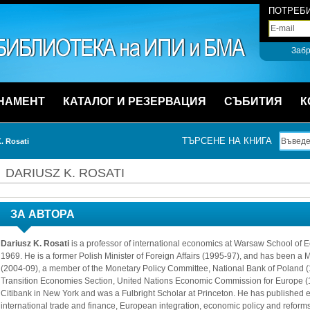
ПОТРЕБИ
Забр
НАМЕНТ
КАТАЛОГ И РЕЗЕРВАЦИЯ
СЪБИТИЯ
К
ТЪРСЕНЕ НА КНИГА
. Rosati 
DARIUSZ K. ROSATI 
ЗА АВТОРА
Dariusz K. Rosati
is a professor of international economics at Warsaw School of E
1969. He is a former Polish Minister of Foreign Affairs (1995-97), and has been a
(2004-09), a member of the Monetary Policy Committee, National Bank of Poland (
Transition Economies Section, United Nations Economic Commission for Europe (1
Citibank in New York and was a Fulbright Scholar at Princeton. He has published ex
international trade and finance, European integration, economic policy and reforms 