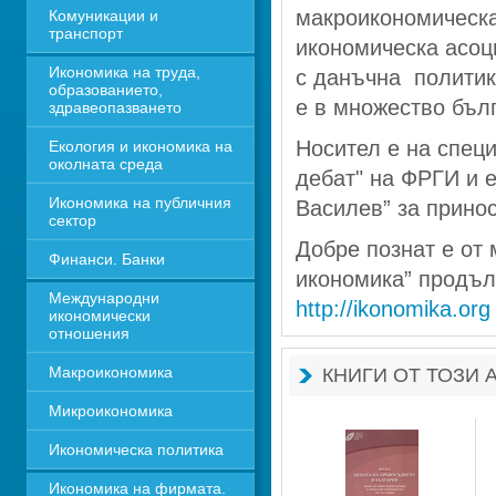
макроикономическа 
Комуникации и 
транспорт
икономическа асоц
Икономика на труда, 
с данъчна политик
образованието, 
е в множество бъл
здравеопазването
Носител е на спец
Екология и икономика на 
околната среда
дебат" на ФРГИ и е
Икономика на публичния 
Василев” за принос
сектор
Добре познат е от 
Финанси. Банки
икономика” продълж
Международни 
http://ikonomika.org
икономически 
отношения
Макроикономика
КНИГИ ОТ ТОЗИ 
Микроикономика
Икономическа политика
Икономика на фирмата. 