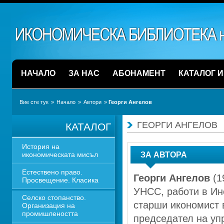
НАЧАЛО
ЗА НАС
АБОНАМЕНТ
КАТАЛОГ 
Вие сте тук
» 
Начало
» 
Автори
» 
Георги Ангелов 
ГЕОРГИ АНГЕЛОВ 
КАТАЛОГ
История на 
икономическата мисъл
ЗА АВТОРА
Естествено право. 
Георги Ангелов
(1
Просвещение. Класика
УНСС, работи в Инс
Селско стопанство. 
старши икономист в
Организация на 
промишлеността
председател на упр