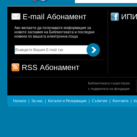
E-mail Абонамент
ИПИ
Ако желаете да получавате информация за 
новите заглавия на Библиотеката и последни 
новини по вашата електронна поща
RSS Абонамент
Библиотеката съществува
с подкрепата на фондация
Начало
|
За нас
|
Каталог и Резервация
|
Събития
|
Контакти
|
К