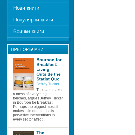
Нови книги
Популярни книги
Всички книги
ПРЕПОРЪЧАНИ
Bourbon for 
Breakfast: 
Living 
Outside the 
Statist Quo
Jeffrey Tucker
The state makes 
a mess of everything it 
touches, argues Jeffrey Tucker 
in Bourbon for Breakfast. 
Perhaps the biggest mess it 
makes is in our minds. Its 
pervasive interventions in 
every sector affect...
The 