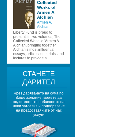
Collected 
Works of 
Armen A. 
Alchian
Armen A. 
Alchian
Liberty Fund is proud to 
present, in two volumes, The 
Collected Works of Armen A. 
Alchian, bringing together 
Alchian’s most influential 
essays, articles, editorials, and 
lectures to provide a...
СТАНЕТЕ 
ДАРИТЕЛ
Чрез даряването на сума по 
Ваше желание, можете да 
подпомогнете набавянето на 
нови заглавия и подобряване 
на предоставяните от нас 
услуги