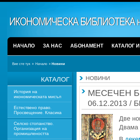
НАЧАЛО
ЗА НАС
АБОНАМЕНТ
КАТАЛОГ 
Вие сте тук
» 
Начало
» 
Новини
НОВИНИ
КАТАЛОГ
МЕСЕЧЕН БЮ
История на 
икономическата мисъл
06.12.2013 /
Естествено право. 
Просвещение. Класика
Две но
Селско стопанство. 
Двама 
Организация на 
промишлеността
В 
деке