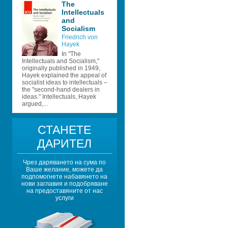
The 
Intellectuals 
and 
Socialism
Friedrich von 
Hayek
In "The 
Intellectuals and Socialism," 
originally published in 1949, 
Hayek explained the appeal of 
socialist ideas to intellectuals – 
the "second-hand dealers in 
ideas." Intellectuals, Hayek 
argued,...
СТАНЕТЕ 
ДАРИТЕЛ
Чрез даряването на сума по 
Ваше желание, можете да 
подпомогнете набавянето на 
нови заглавия и подобряване 
на предоставяните от нас 
услуги