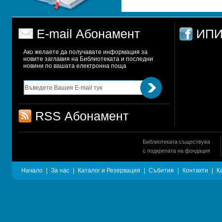
E-mail Абонамент
ИПИ
Ако желаете да получавате информация за 
новите заглавия на Библиотеката и последни 
новини по вашата електронна поща
RSS Абонамент
Библиотеката съществува
с подкрепата на фондация
Начало
|
За нас
|
Каталог и Резервация
|
Събития
|
Контакти
|
К