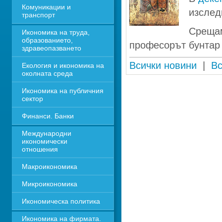
Комуникации и 
изслед
транспорт
Срещам
Икономика на труда, 
образованието, 
професорът бунтар 
здравеопазването
Всички новини
| 
Вс
Екология и икономика на 
околната среда
Икономика на публичния 
сектор
Финанси. Банки
Международни 
икономически 
отношения
Макроикономика
Микроикономика
Икономическа политика
Икономика на фирмата. 