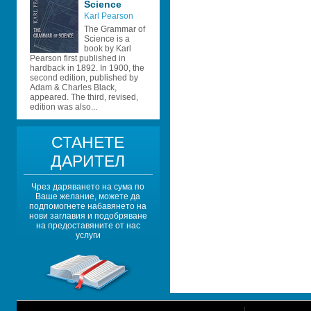
Science
Karl Pearson
The Grammar of 
Science is a 
book by Karl 
Pearson first published in 
hardback in 1892. In 1900, the 
second edition, published by 
Adam & Charles Black, 
appeared. The third, revised, 
edition was also...
СТАНЕТЕ 
ДАРИТЕЛ
Чрез даряването на сума по 
Ваше желание, можете да 
подпомогнете набавянето на 
нови заглавия и подобряване 
на предоставяните от нас 
услуги