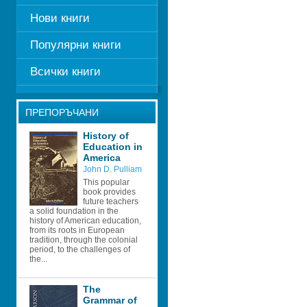
Нови книги
Популярни книги
Всички книги
ПРЕПОРЪЧАНИ
History of 
Education in 
America
John D. Pulliam
This popular 
book provides 
future teachers 
a solid foundation in the 
history of American education, 
from its roots in European 
tradition, through the colonial 
period, to the challenges of 
the...
The 
Grammar of 