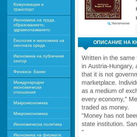
Комуникации и 
транспорт
Икономика на труда, 
Увеличение
образованието, 
здравеопазването
Екология и икономика на 
ОПИСАНИЕ НА К
околната среда
Икономика на публичния 
Written in the same 
сектор
in Austria-Hungary, 
Финанси. Банки
that it is not gover
marketplace. Individ
Международни 
икономически 
as a medium of exch
отношения
every economy,” Meng
Макроикономика
traded as money. 
Микроикономика
"Money has not been g
state institution. San
Икономическа политика
"
Икономика на фирмата. 