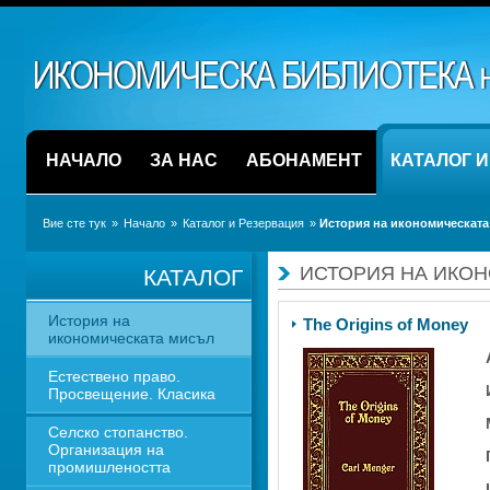
НАЧАЛО
ЗА НАС
АБОНАМЕНТ
КАТАЛОГ 
Вие сте тук
» 
Начало
» 
Каталог и Резервация
» 
История на икономическата
ИСТОРИЯ НА ИКО
КАТАЛОГ
История на 
The Origins of Money 
икономическата мисъл
Естествено право. 
Просвещение. Класика
Селско стопанство. 
Организация на 
промишлеността