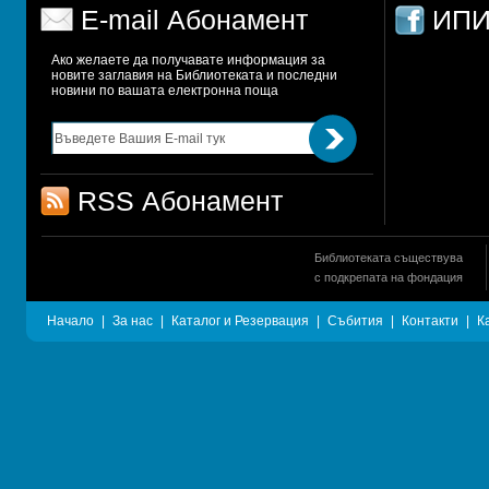
E-mail Абонамент
ИПИ
Ако желаете да получавате информация за 
новите заглавия на Библиотеката и последни 
новини по вашата електронна поща
RSS Абонамент
Библиотеката съществува
с подкрепата на фондация
Начало
|
За нас
|
Каталог и Резервация
|
Събития
|
Контакти
|
К