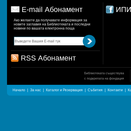
E-mail Абонамент
ИПИ
Ако желаете да получавате информация за 
новите заглавия на Библиотеката и последни 
новини по вашата електронна поща
RSS Абонамент
Библиотеката съществува
с подкрепата на фондация
Начало
|
За нас
|
Каталог и Резервация
|
Събития
|
Контакти
|
К