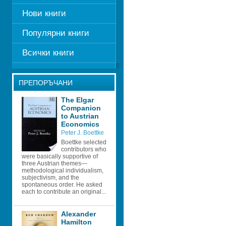
Нови книги
Популярни книги
Всички книги
ПРЕПОРЪЧАНИ
The Elgar 
Companion 
to Austrian 
Economics
Peter J. Boettke
Boettke selected 
contributors who 
were basically supportive of 
three Austrian themes—
methodological individualism, 
subjectivism, and the 
spontaneous order. He asked 
each to contribute an original...
Alexander 
Hamilton