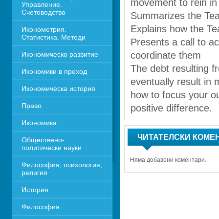
movement to rein i
Управление. 
Счетоводство
Summarizes the Te
Explains how the Te
Иконометрия. 
Статистика. Методи
Presents a call to ac
coordinate them
Икономическо развитие
The debt resulting f
Икономики в преход
eventually result in
Икономическа история
how to focus your ou
Право
positive difference.
Икономика 
ЧИТАТЕЛСКИ КОМЕ
Обществено-
политически науки
Няма добавени коментари.
Философия, психология, 
религия
История
Философия