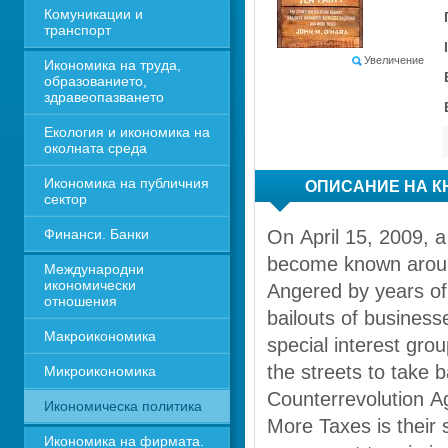
Комуникации и 
транспорт
Увеличение
Икономика на труда, 
образованието, 
здравеопазването
Екология и икономика на 
околната среда
Икономика на публичния 
ОПИСАНИЕ НА К
сектор
Финанси. Банки
On April 15, 2009, a
become known around
Международни 
икономически 
Angered by years of
отношения
bailouts of business
Макроикономика
special interest grou
the streets to take 
Микроикономика
Counterrevolution A
Икономическа политика
More Taxes is their s
Икономика на фирмата. 