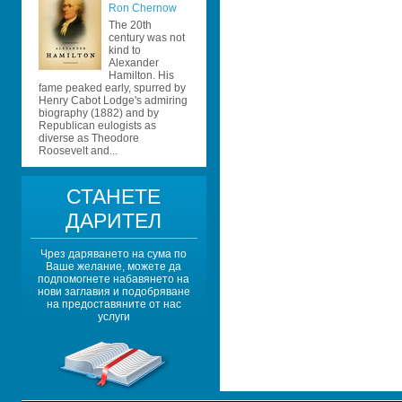
Ron Chernow
The 20th 
century was not 
kind to 
Alexander 
Hamilton. His 
fame peaked early, spurred by 
Henry Cabot Lodge's admiring 
biography (1882) and by 
Republican eulogists as 
diverse as Theodore 
Roosevelt and...
СТАНЕТЕ 
ДАРИТЕЛ
Чрез даряването на сума по 
Ваше желание, можете да 
подпомогнете набавянето на 
нови заглавия и подобряване 
на предоставяните от нас 
услуги