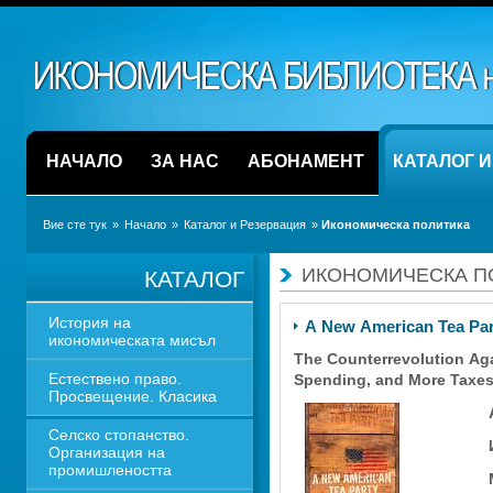
НАЧАЛО
ЗА НАС
АБОНАМЕНТ
КАТАЛОГ 
Вие сте тук
» 
Начало
» 
Каталог и Резервация
» 
Икономическа политика
ИКОНОМИЧЕСКА П
КАТАЛОГ
История на 
A New American Tea Par
икономическата мисъл
The Counterrevolution Aga
Естествено право. 
Spending, and More Taxes
Просвещение. Класика
Селско стопанство. 
Организация на 
промишлеността