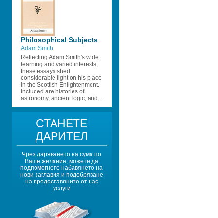
Philosophical Subjects 
Adam Smith
Reflecting Adam Smith's wide 
learning and varied interests, 
these essays shed 
considerable light on his place 
in the Scottish Enlightenment. 
Included are histories of 
astronomy, ancient logic, and...
СТАНЕТЕ 
ДАРИТЕЛ
Чрез даряването на сума по 
Ваше желание, можете да 
подпомогнете набавянето на 
нови заглавия и подобряване 
на предоставяните от нас 
услуги