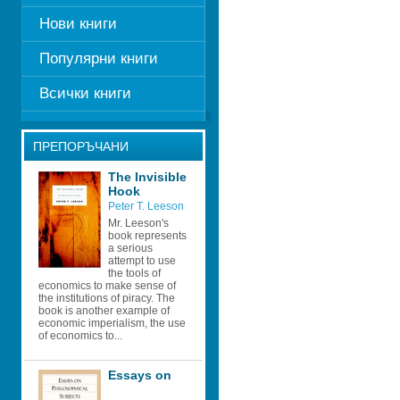
Нови книги
Популярни книги
Всички книги
ПРЕПОРЪЧАНИ
The Invisible 
Hook 
Peter T. Leeson 
Mr. Leeson's 
book represents 
a serious 
attempt to use 
the tools of 
economics to make sense of 
the institutions of piracy. The 
book is another example of 
economic imperialism, the use 
of economics to...
Essays on 