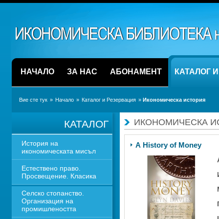
НАЧАЛО
ЗА НАС
АБОНАМЕНТ
КАТАЛОГ 
Вие сте тук
» 
Начало
» 
Каталог и Резервация
» 
Икономическа история
ИКОНОМИЧЕСКА И
КАТАЛОГ
История на 
A History of Money 
икономическата мисъл
Естествено право. 
Просвещение. Класика
Селско стопанство. 
Организация на 
промишлеността