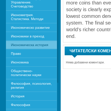
more coins than ever
Управление. 
Счетоводство
society is clearly ex
Иконометрия. 
lowest common denom
Статистика. Методи
system. The final se
Икономическо развитие
world's richer countr
end.
Икономики в преход
Икономическа история
ЧИТАТЕЛСКИ КОМЕ
Право
Икономика 
Няма добавени коментари.
Обществено-
политически науки
Философия, психология, 
религия
История
Философия