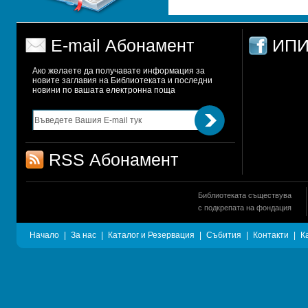
E-mail Абонамент
ИПИ
Ако желаете да получавате информация за 
новите заглавия на Библиотеката и последни 
новини по вашата електронна поща
RSS Абонамент
Библиотеката съществува
с подкрепата на фондация
Начало
|
За нас
|
Каталог и Резервация
|
Събития
|
Контакти
|
К