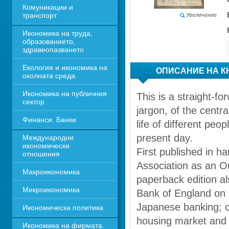
Комуникации и 
транспорт
Увеличение
Икономика на труда, 
образованието, 
здравеопазването
Екология и икономика на 
ОПИСАНИЕ НА К
околната среда
Икономика на публичния 
This is a straight-f
сектор
jargon, of the centr
Финанси. Банки
life of different peo
present day. 
Международни 
икономически 
First published in h
отношения
Association as an O
Макроикономика
paperback edition als
Микроикономика
Bank of England on B
Japanese banking; ch
Икономическа политика
housing market and 
Икономика на фирмата. 